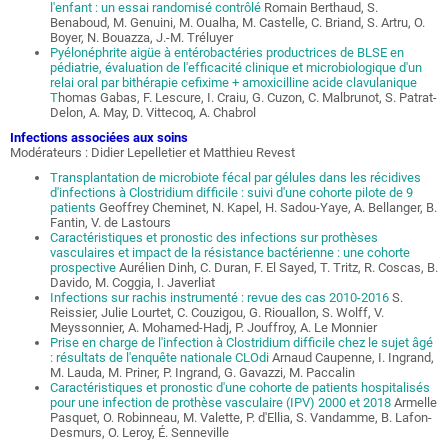
l'enfant : un essai randomisé contrôlé
Romain Berthaud, S.
Benaboud, M. Genuini, M. Oualha, M. Castelle, C. Briand, S. Artru, O.
Boyer, N. Bouazza, J.-M. Tréluyer
Pyélonéphrite aigüe à entérobactéries productrices de BLSE en
pédiatrie, évaluation de l'efficacité clinique et microbiologique d'un
relai oral par bithérapie cefixime + amoxicilline acide clavulanique
T
homas Gabas, F. Lescure, I. Craiu, G. Cuzon, C. Malbrunot, S. Patrat-
Delon, A. May, D. Vittecoq, A. Chabrol
Infections associées aux soins
Modérateurs : Didier Lepelletier et Matthieu Revest
Transplantation de microbiote fécal par gélules dans les récidives
d'infections à Clostridium difficile : suivi d'une cohorte pilote de 9
patients
Geoffrey Cheminet, N. Kapel, H. Sadou-Yaye, A. Bellanger, B.
Fantin, V. de Lastours
Caractéristiques et pronostic des infections sur prothèses
vasculaires et impact de la résistance bactérienne : une cohorte
prospective
Aurélien Dinh, C. Duran, F. El Sayed, T. Tritz, R. Coscas, B.
Davido, M. Coggia, I. Javerliat
Infections sur rachis instrumenté : revue des cas 2010-2016
S.
Reissier, Julie Lourtet, C. Couzigou, G. Riouallon, S. Wolff, V.
Meyssonnier, A. Mohamed-Hadj, P. Jouffroy, A. Le Monnier
Prise en charge de l'infection à Clostridium difficile chez le sujet âgé
: résultats de l'enquête nationale CLOdi
Arnaud Caupenne, I. Ingrand,
M. Lauda, M. Priner, P. Ingrand, G. Gavazzi, M. Paccalin
Caractéristiques et pronostic d'une cohorte de patients hospitalisés
pour une infection de prothèse vasculaire (IPV) 2000 et 2018
Armelle
Pasquet, O. Robinneau, M. Valette, P. d'Ellia, S. Vandamme, B. Lafon-
Desmurs, O. Leroy, É. Senneville