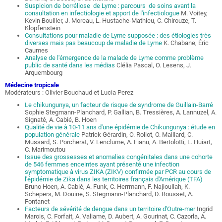
Suspicion de borréliose de Lyme : parcours de soins avant la
consultation en infectiologie et apport de l'infectiologue
M. Voitey,
Kevin Bouiller, J. Moreau, L. Hustache-Mathieu, C. Chirouze, T.
Klopfenstein
Consultations pour maladie de Lyme supposée : des étiologies très
diverses mais pas beaucoup de maladie de Lyme
K. Chabane, Éric
Caumes
Analyse de l'émergence de la malade de Lyme comme problème
public de santé dans les médias
Clélia Pascal, O. Lesens, J.
Arquembourg
Médecine tropicale
Modérateurs : Olivier Bouchaud et Lucia Perez
Le chikungunya, un facteur de risque de syndrome de Guillain-Barré
Sophie Stegmann-Planchard, P. Gallian, B. Tressières, A. Lannuzel, A.
Signaté, A. Cabié, B. Hoen
Qualité de vie à 10-11 ans d'une épidémie de Chikungunya : étude en
population générale
Patrick Gérardin, O. Rollot, O. Maillard, C.
Mussard, S. Porcherat, V. Lenclume, A. Fianu, A. Bertolotti, L. Huiart,
C. Marimoutou
Issue des grossesses et anomalies congénitales dans une cohorte
de 546 femmes enceintes ayant présenté une infection
symptomatique à virus ZIKA (ZIKV) confirmée par PCR au cours de
l'épidémie de Zika dans les territoires français d'Amérique (TFA)
Bruno Hoen, A. Cabié, A. Funk, C. Herrmann, F. Najioullah, K.
Schepers, M. Douine, S. Stegmann-Planchard, D. Rousset, A.
Fontanet
Facteurs de sévérité de dengue dans un territoire d'Outre-mer
Ingrid
Marois, C. Forfait, A. Valiame, D. Aubert, A. Gourinat, C. Cazorla, A.