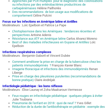
Approches par PCR multiplex pour le diagnostic des colonisations
ou infections par des entérobactéries productrices de
carbapénémases
Hélène Pailhoriès
Des recommandations de bon usage aux modifications de
comportement
Céline Pulcini
Focus sur les Infections en Amérique latine et Antilles
Modérateurs : Loïc Epelboin et Patrice Le Pape
L'histoplasmose dans les Amériques : tendances récentes et
perspectives
Antoine Adenis
Résistance aux ATF en Amérique latine
Carlos Alvarez Moreno
Best of des maladies infectieuses en Guyane et Antilles
Loïc
Epelboin
Infections respiratoires complexes
Modérateurs : Benjamin Gaborit et Vincent Dubée
Comment améliorer la prise en charge de la tuberculose chez les
patients immunodéprimés ?
François-Xavier Blanc
Imagerie thoracique et infections des immunodéprimés
Renan
Liberge
Prise en charge des pleurésies purulentes (recommandations de
bonne pratique)
Claire Andréjak
Infectiologie pédiatrique : les bons réflexes
Modérateurs : Élise Launay et Zoha Maakaroun-Vermesse
Feux rouges en infectiologie pédiatrique : quelques pièges à éviter
Julie Toubiana
Pneumonie de l'enfant en 2018 : quoi de neuf ?
Yves Gillet
Réduction de la durée de l'antibiothérapie en pédiatrie : exemple des