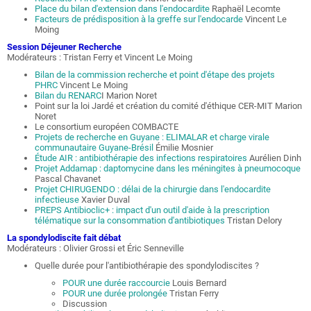
Place du bilan d'extension dans l'endocardite
Raphaël Lecomte
Facteurs de prédisposition à la greffe sur l'endocarde
Vincent Le
Moing
Session Déjeuner Recherche
Modérateurs : Tristan Ferry et Vincent Le Moing
Bilan de la commission recherche et point d'étape des projets
PHRC
Vincent Le Moing
Bilan du RENARC
I Marion Noret
Point sur la loi Jardé et création du comité d'éthique CER-MIT Marion
Noret
Le consortium européen COMBACTE
Projets de recherche en Guyane : ELIMALAR et charge virale
communautaire Guyane-Brésil
Émilie Mosnier
Étude AIR : antibiothérapie des infections respiratoires
Aurélien Dinh
Projet Addamap : daptomycine dans les méningites à pneumocoque
Pascal Chavanet
Projet CHIRUGENDO : délai de la chirurgie dans l'endocardite
infectieuse
Xavier Duval
PREPS Antibioclic+ : impact d'un outil d'aide à la prescription
télématique sur la consommation d'antibiotiques
Tristan Delory
La spondylodiscite fait débat
Modérateurs : Olivier Grossi et Éric Senneville
Quelle durée pour l'antibiothérapie des spondylodiscites ?
POUR une durée raccourcie
Louis Bernard
POUR une durée prolongée
Tristan Ferry
Discussion