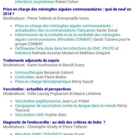
infections respiratoires
Robert Cohen
Prise en charge des méningites aiguëes communautaires : quoi de neuf en
2018 ?
Modérateurs : Pierre Tattevin et Emmanuelle Varon
Prise en charge des méningites aiguës communautaires :
actualisation des recommandations françaises
Xavier Duval
Déterminants de la mortalité et de la morbidité des méningites
aiguës communautaires (Résultats COMBAT)
Sarah Tubiana pour le
groupe COMBAT
Ceftriaxone forte dose dans les infections du SNC : PK/PD et
tolérance
Nathalie Asseray Madani et Matthieu Grégoire
Traitements adjuvants du sepsis
Modérateurs : Karim Asehnoune et Benoît Guery
Immunothérapie
Benjamin Gaborit
Corticoïdes
Jean Pierre Bedos
Prise en charge hémodynamique
Rémy Gauzit
Vaccination : actualités et perspectives
Modérateurs : Odile Launay Puybasset et Maéva Lefebvre
Vaccination papillomavirus
Jean-Luc Prétet
Campagnes de vaccination contre la dengue dans le monde
Rémy
Teyssou
Vaccination CMV
Sophie Alain
Diagnostic de l'endocardite : au-delà des critères de Duke ?
Modérateurs : Christophe Strady et Pierre Tattevin
Résultats PHRC TEPvENDO
Xavier Duval