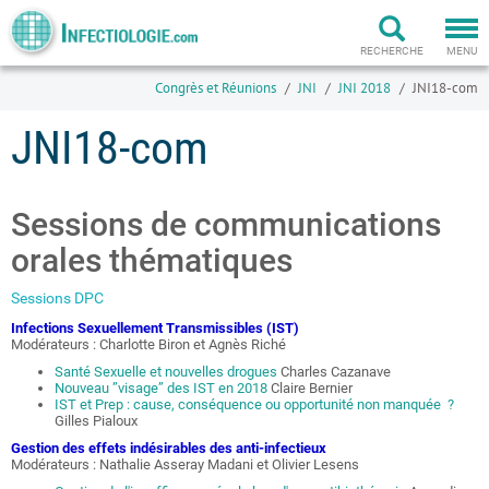
Togg
navi
RECHERCHE
MENU
Congrès et Réunions
JNI
JNI 2018
JNI18-com
JNI18-com
Sessions de communications
orales thématiques
Sessions DPC
Infections Sexuellement Transmissibles (IST)
Modérateurs : Charlotte Biron et Agnès Riché
Santé Sexuelle et nouvelles drogues
Charles Cazanave
Nouveau ”visage” des IST en 2018
Claire Bernier
IST et Prep : cause, conséquence ou opportunité non manquée ?
Gilles Pialoux
Gestion des effets indésirables des anti-infectieux
Modérateurs : Nathalie Asseray Madani et Olivier Lesens