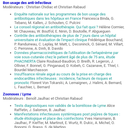
Bon usage des anti-infectieux
Modérateurs : Christian Chidiac et Christian Rabaud
Enquête nationale sur les programmes de bon usage des
antibiotiques dans les hôpitaux en France
Francesca Binda, G.
Tebano, M. Kallen, J. Schouten, C. Pulcini
Le conseil régional en antibiothérapie. Qui fait quoi ?
Hélène Cormier,
M. Chauveau, W. Boutfol, E. Ninin, D. Boutoille, P. Abgueguen
Contrôle des antibiothérapies de plus de 7 jours dans un hôpital
universitaire et évaluation de l'impact clinique
Frédérique Bouchand,
P. Randuineau, C. Leplay, M. Matt, L. Deconinck, O. Sénard, M. Villart,
C. Perronne, A. Dinh, B. Davido
Données pharmacocinétiques de l'utilisation de l'ertapénème par
voie sous-cutanée chez le patient âgé de plus de 75 ans, étude
PHACINERTA
Claire Roubaud-Baudron, D. Breilh, R. Legeron, J.
Ollivier, F. Bonnet, G. Pinganaud, D. Kobeh, C. Cazanave, E. Thiel, I.
Bourdel Marchasson
Insuffisance rénale aiguë au cours de la prise en charge des
endocardites infectieuses : incidence, facteurs de risques et
pronostic
Florent Von Tokarski, A. Lemaignen, J. Halimi, A. Bernard,
L. Fauchier, L. Bernard
Zoonoses / Lyme
Modérateurs : Benoît Jaulhac et Christian Rabaud
Tests diagnostiques non validés de la borréliose de Lyme
Alice
Raffetin, J. Salomon, B. Jaulhac
Manifestations infectieuses systémiques post piqûres de tiques :
étude étiologique et place des coinfections
Yves Hansmann, B.
Jaulhac, P. Kieffer, M. Martinot, E. Wurtz, R. Dukic, A. Michel, O.
Bonomi, G. Boess, S. de Martino