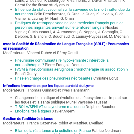
Lainé, Z. Lesieur, P. Loulergue, P. Vanhems, X. Duval, P. Tattevin, F.
Carrat for the fluvac study group
Influence du statut vaccinal sur la survenue de la mort inattendue du
nourrisson
Colin Deschanvres, C. Gras Le Guen, K. Levieux, S. de
Visme, E. Launay, M. Hanf, G. Omin
Pratiques de rattrapage vaccinal des médecins français pour les
personnes migrantes arrivant sur le territoire français
Nicolas
Vignier, S. Moussaoui, A. Aurousseau, S. Nappez, J. Cornaglia, G.
Delobre, S. Blanchi, O. Bouchaud, O. Launay-Puybasset, M. Mechain
avec la Société de Réanimation de Langue Française (SRLF): Pneumonies
en réanimation
Modérateurs : Vincent Dubée et Rémy Gauzit
Pneumonie communautaire hypoxémiante : intérêt de la
corticothérapie ?
Pierre-François Dequin
PAVM à Pseudomonas aeruginosa : monothérapie ou association ?
Benoît Guery
Prise en charge des pneumonies nécrosantes
Christine Lorut
Infections transmises par les tiques au-delà du Lyme
Modérateurs : Thomas Guimard et Yves Hansmann
Changement climatique et évolution des écosystèmes : impact sur
les tiques et la santé publique Muriel Vayssier-Taussat
TIBOLA/SENLAT un syndrome mal connu
Delphine Boucher
Encéphalites à tiques
Xavier Argemi
Gestion de l'antibiorésistance
Modérateurs : France Cazenave-Roblot et Matthieu Eveillard
Bilan de la résistance à la colistine en France
Patrice Nordmann