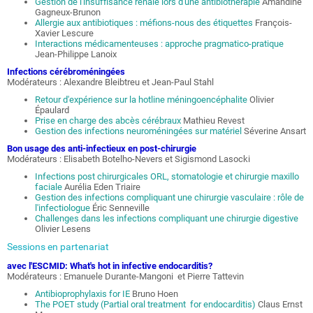
Gestion de l'insuffisance rénale lors d'une antibiothérapie
Amandine
Gagneux-Brunon
Allergie aux antibiotiques : méfions-nous des étiquettes
François-
Xavier Lescure
Interactions médicamenteuses : approche pragmatico-pratique
Jean-Philippe Lanoix
Infections cérébroméningées
Modérateurs : Alexandre Bleibtreu et Jean-Paul Stahl
Retour d'expérience sur la hotline méningoencéphalite
Olivier
Épaulard
Prise en charge des abcès cérébraux
Mathieu Revest
Gestion des infections neuroméningées sur matériel
Séverine Ansart
Bon usage des anti-infectieux en post-chirurgie
Modérateurs : Elisabeth Botelho-Nevers et Sigismond Lasocki
Infections post chirurgicales ORL, stomatologie et chirurgie maxillo
faciale
Aurélia Eden Triaire
Gestion des infections compliquant une chirurgie vasculaire : rôle de
l'infectiologue
Éric Senneville
Challenges dans les infections compliquant une chirurgie digestive
Olivier Lesens
Sessions en partenariat
avec l'ESCMID: What's hot in infective endocarditis?
Modérateurs : Emanuele Durante-Mangoni et Pierre Tattevin
Antibioprophylaxis for IE
Bruno Hoen
The POET study (Partial oral treatment for endocarditis)
Claus Ernst