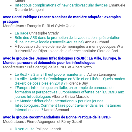
Moser
Infectious complications of new cardiovascular devices
Emanuele
Durante-Mangoni
avec Santé Publique France: Vacciner de manière adaptée : exemples
pratiques
Modérateurs : François Raffi et Sylvie Quelet
La Rage
Christophe Strady
Rôle des ARS dans la promotion de la vaccination : présentation
d'une initiative locale (Nouvelle-Aquitaine)
Annie Burbaud
À l'occasion d'une épidémie de méningites à méningocoques W à
l'université de Dijon : place de la réserve sanitaire Clara de Bort
avec le groupe des Jeunes Infectiologues (RéJIF): La Ville, l'Europe, le
Monde : parcours et débouchés pour les infectiologues
Modérateurs : Président(e) de la SPILF et Albert Sotto
Le RéJIF a 2 ans ! Il est propre maintenant !
Adrien Lemaignen
La Ville : Activité d'infectiologue en Ville et en Libéral. Quels modes
d'exercice possibles en 2018 ?
Florence Suy
L'Europe : infectiologue en Italie, un exemple de parcours de
formation et perspectives Européennes offertes par l'ESCMID aux
jeunes Infectiologues
Alberto Enrico Maraolo
Le Monde : débouchés Internationaux pour les jeunes
Infectiologues. Comment faire pour travailler dans les instances
internationales ?
Kamel Senouci
avec le groupe Recommandations de Bonne Pratique de la SPILF
Modérateurs : Pierre Abgueguen et Rémy Gauzit
Diverticulite
Philippe Lesprit