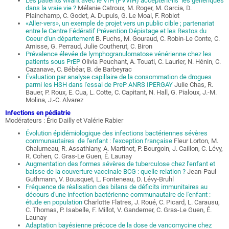
Les patients vivant avec le VIH (PVVIH) acceptent-ils les génériques
dans la vraie vie ?
Mélanie Catroux, M. Roger, M. Garcia, D.
Plainchamp, C. Godet, A. Dupuis, G. Le Moal, F. Roblot
«Aller-vers», un exemple de projet vers un public cible ; partenariat
entre le Centre Fédératif Prévention Dépistage et les Restos du
Coeur d'un département
B. Fuchs, M. Gouraud, C. Robin-Le Conte, C.
Amisse, G. Perraud, Julie Coutherut, C. Biron
Prévalence élevée de lymphogranulomatose vénérienne chez les
patients sous PrEP
Olivia Peuchant, A. Touati, C. Laurier, N. Hénin, C.
Cazanave, C. Bébéar, B. de Barbeyrac
Évaluation par analyse capillaire de la consommation de drogues
parmi les HSH dans l'essai de PreP ANRS IPERGAY
Julie Chas, R.
Bauer, P. Roux, E. Cua, L. Cotte, C. Capitant, N. Hall, G. Pialoux, J.-M.
Molina, J.-C. Alvarez
Infections en pédiatrie
Modérateurs : Éric Dailly et Valérie Rabier
Évolution épidémiologique des infections bactériennes sévères
communautaires de l'enfant : l'exception française
Fleur Lorton, M.
Chalumeau, R. Assathiany, A. Martinot, P. Bourgoin, J. Caillon, C. Lévy,
R. Cohen, C. Gras-Le Guen, É. Launay
Augmentation des formes sévères de tuberculose chez l'enfant et
baisse de la couverture vaccinale BCG : quelle relation ?
Jean-Paul
Guthmann, V. Bousquet, L. Fonteneau, D. Lévy-Bruhl
Fréquence de réalisation des bilans de déficits immunitaires au
décours d'une infection bactérienne communautaire de l'enfant :
étude en population
Charlotte Flatres, J. Roué, C. Picard, L. Carausu,
C. Thomas, P. Isabelle, F. Millot, V. Gandemer, C. Gras-Le Guen, É.
Launay
Adaptation bayésienne précoce de la dose de vancomycine chez