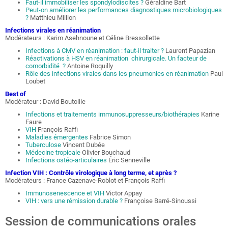
Faut-il immobiliser les spondylodiscites ?
Géraldine Bart
Peut-on améliorer les performances diagnostiques microbiologiques
?
Matthieu Million
Infections virales en réanimation
Modérateurs : Karim Asehnoune et Céline Bressollette
Infections à CMV en réanimation : faut-il traiter ?
Laurent Papazian
Réactivations à HSV en réanimation chirurgicale. Un facteur de
comorbidité ?
Antoine Roquilly
Rôle des infections virales dans les pneumonies en réanimation
Paul
Loubet
Best of
Modérateur : David Boutoille
Infections et traitements immunosuppresseurs/biothérapies
Karine
Faure
VIH
François Raffi
Maladies émergentes
Fabrice Simon
Tuberculose
Vincent Dubée
Médecine tropicale
Olivier Bouchaud
Infections ostéo-articulaires
Éric Senneville
Infection VIH : Contrôle virologique à long terme, et après ?
Modérateurs : France Cazenave-Roblot et François Raffi
Immunosenescence et VIH
Victor Appay
VIH : vers une rémission durable ?
Françoise Barré-Sinoussi
Session de communications orales