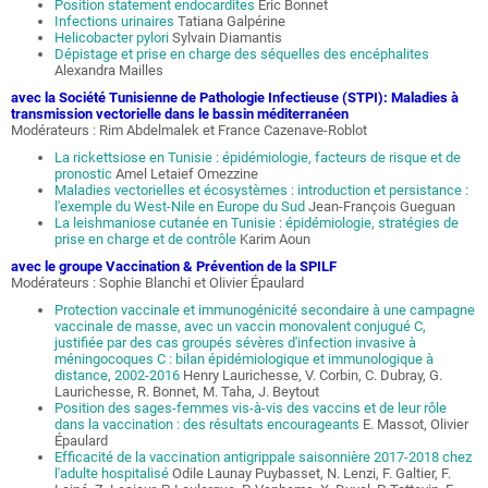
Position statement endocardites
Éric Bonnet
Infections urinaires
Tatiana Galpérine
Helicobacter pylori
Sylvain Diamantis
Dépistage et prise en charge des séquelles des encéphalites
Alexandra Mailles
avec la Société Tunisienne de Pathologie Infectieuse (STPI): Maladies à
transmission vectorielle dans le bassin méditerranéen
Modérateurs : Rim Abdelmalek et France Cazenave-Roblot
La rickettsiose en Tunisie : épidémiologie, facteurs de risque et de
pronostic
Amel Letaief Omezzine
Maladies vectorielles et écosystèmes : introduction et persistance :
l'exemple du West-Nile en Europe du Sud
Jean-François Gueguan
La leishmaniose cutanée en Tunisie : épidémiologie, stratégies de
prise en charge et de contrôle
Karim Aoun
avec le groupe Vaccination & Prévention de la SPILF
Modérateurs : Sophie Blanchi et Olivier Épaulard
Protection vaccinale et immunogénicité secondaire à une campagne
vaccinale de masse, avec un vaccin monovalent conjugué C,
justifiée par des cas groupés sévères d'infection invasive à
méningocoques C : bilan épidémiologique et immunologique à
distance, 2002-2016
Henry Laurichesse, V. Corbin, C. Dubray, G.
Laurichesse, R. Bonnet, M. Taha, J. Beytout
Position des sages-femmes vis-à-vis des vaccins et de leur rôle
dans la vaccination : des résultats encourageants
E. Massot, Olivier
Épaulard
Efficacité de la vaccination antigrippale saisonnière 2017-2018 chez
l'adulte hospitalisé
Odile Launay Puybasset, N. Lenzi, F. Galtier, F.