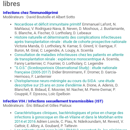
libres
Infections chez l'immunodéprimé
Modérateurs : David Boutoille et Albert Sotto
Nocardiose et déficit immunitaire primitif
Emmanuel Lafont, N.
Mahlaoui, V. Rodriguez-Nava, B. Neven, D. Moshous, J. Bustamante,
S. Blanche, A. Fischer, O. Lortholary, D. Lebeaux
Histoire naturelle et déterminants des complications infectieuses
après transplantation rénale : étude de cohorte prospective nationale
Victoria Manda, O. Lortholary, N. Kamar, S. Girerd, V. Garrigue, F.
Buron, M. Giral, C. Legendre, A. Loupy, A. Scemla
Consultation de maladies infectieuses chez les patients en attente
de transplantation rénale : expérience monocentrique
A. Scemla,
Fanny Lanternier, C. Fournier, O. Lortholary, C. Legendre
“S.O.S.” (Scedosporiosis Observational Study) : étude nationale
française (2005-2017)
Didier Bronnimann, F. Dromer, D. Garcia-
Hermoso, F. Lanternier
L'histoplamose neuro-méningée au cours du SIDA : une étude
descriptive sur 25 ans en zone d'endémie
A. Dione, A. Adenis, D.
Blanchet, B. Bidaud, É. Mosnier, M. Nacher, M. Pierre-Demar, P.
Couppié, F. Djossou, Loïc Epelboin
Infection VIH / Infections sexuellement transmissibles (IST)
Modérateurs : Éric Billaud et Gilles Pialoux
Caractéristiques cliniques, bactériologiques et prise en charge des
infections à gonocoque en Ille-et-Vilaine et dans le Morbihan entre
2014 et 2016
Adrien Loncle, C. Piau, N. Ndeikoundam, M. Revest, V.
Cattoir, E. Allory, A. Goubard, P. Tattevin