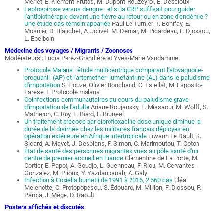
Merlet, E. Klément-Frutos, M. Dupont-Rouzeyrol, E. Descloux
Leptospirose versus dengue : et si la CRP suffisait pour guider
l'antibiothérapie devant une fièvre au retour ou en zone d'endémie ?
Une étude cas-témoin appariée
Paul Le Turnier, T. Bonifay, E.
Mosnier, D. Blanchet, A. Jolivet, M. Demar, M. Picardeau, F. Djossou,
L. Epelboin
Médecine des voyages / Migrants / Zoonoses
Modérateurs : Lucia Perez-Grandière et Yves-Marie Vandamme
Protocole Malaria : étude multicentrique comparant l'atovaquone-
proguanil (AP) et l'artemether- lumefantrine (AL) dans le paludisme
d'importation
S. Houzé, Olivier Bouchaud, C. Estellat, M. Esposito-
Farese, I. Protocole malaria
Coinfections communautaires au cours du paludisme grave
d'importation de l'adulte
Ariane Roujansky, L. Missaoui, M. Wolff, S.
Matheron, C. Roy, L. Biard, F. Bruneel
Un traitement précoce par ciprofloxacine dose unique diminue la
durée de la diarrhée chez les militaires français déployés en
opération extérieure en Afrique intertropicale
Erwann Le Dault, S.
Sicard, A. Mayet, J. Desplans, F. Simon, C. Marimoutou, T. Coton
État de santé des personnes migrantes vues au pôle santé d'un
centre de premier accueil en France
Clémentine de La Porte, M.
Cortier, E. Papot, A. Goudjo, L. Guenneau, F. Riou, M. Cervantes-
Gonzalez, M. Prioux, Y. Yazdanpanah, A. Galy
Infection à Coxiella burnetii de 1991 à 2016, 2 560 cas
Cléa
Melenotte, C. Protopopescu, S. Édouard, M. Million, F. Djossou, P.
Parola, J. Mège, D. Raoult
Posters affichés et discutés