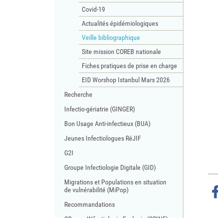
Covid-19
Actualités épidémiologiques
Veille bibliographique
Site mission COREB nationale
Fiches pratiques de prise en charge
EID Worshop Istanbul Mars 2026
Recherche
Infectio-gériatrie (GINGER)
Bon Usage Anti-infectieux (BUA)
Jeunes Infectiologues RéJIF
G2I
Groupe Infectiologie Digitale (GID)
Migrations et Populations en situation
r Facebook
ger sur Twitter
Partager sur LinkedIn
Partager par email
de vulnérabilité (MiPop)
Recommandations