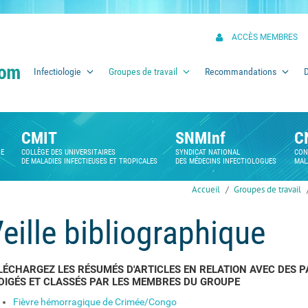
ACCÈS MEMBRES
Infectiologie
Groupes de travail
Recommandations
CMIT
SNMInf
C
SE
COLLÈGE DES UNIVERSITAIRES
SYNDICAT NATIONAL
CON
DE MALADIES INFECTIEUSES ET TROPICALES
DES MÉDECINS INFECTIOLOGUES
MAL
Accueil
Groupes de travail
eille bibliographique
LÉCHARGEZ LES RÉSUMÉS D'ARTICLES EN RELATION AVEC DES
DIGÉS ET CLASSÉS PAR LES MEMBRES DU GROUPE
Fièvre hémorragique de Crimée/Congo