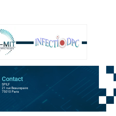
Contact
SPILF
21 rue Beaurepaire
75010 Paris