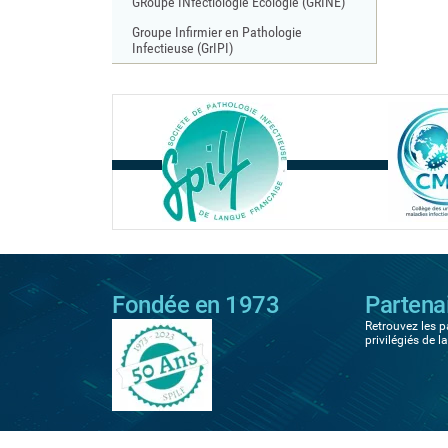
GRoupe INfectiologie Ecologie (GRINE)
Groupe Infirmier en Pathologie
Infectieuse (GrIPI)
Fondée en 1973
Partena
Retrouvez les p
privilégiés de l