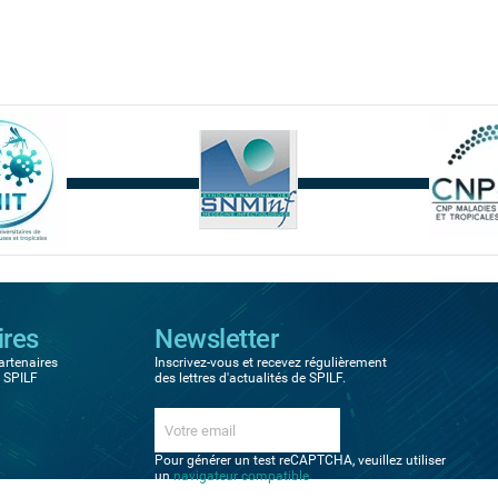
ires
Newsletter
artenaires
Inscrivez-vous et recevez régulièrement
a SPILF
des lettres d'actualités de SPILF.
Pour générer un test reCAPTCHA, veuillez utiliser
un
navigateur compatible
.