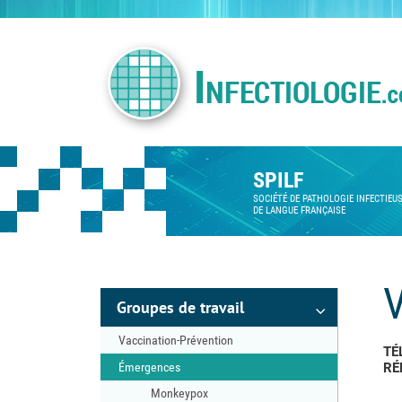
SPILF
SOCIÉTÉ DE PATHOLOGIE INFECTIEU
DE LANGUE FRANÇAISE
V
Groupes de travail
Vaccination-Prévention
TÉ
Émergences
RÉ
Monkeypox