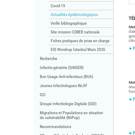
Covid-19
Actualités épidémiologiques
TÉ
Veille bibliographique
Met
d'a
Site mission COREB nationale
gui
Fiches pratiques de prise en charge
cli
►Fo
EID Worshop Istanbul Mars 2026
Recherche
Infectio-gériatrie (GINGER)
Bon Usage Anti-infectieux (BUA)
Met
Jeunes Infectiologues RéJIF
rés
foc
G2I
►Fo
Groupe Infectiologie Digitale (GID)
Migrations et Populations en situation
de vulnérabilité (MiPop)
Recommandations
►Fo