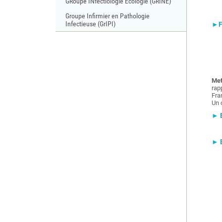
GRoupe INfectiologie Ecologie (GRINE)
Groupe Infirmier en Pathologie
Infectieuse (GrIPI)
►Fo
Met
rap
Fra
Un 
► B
► B