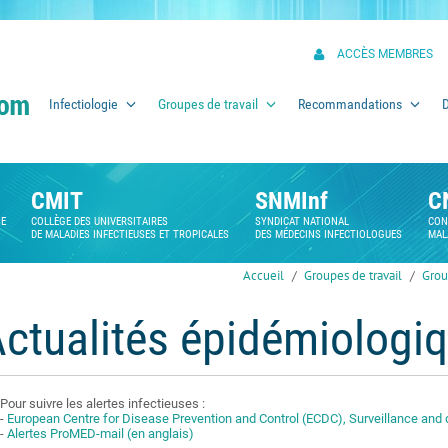
ACCÈS MEMBRES
Infectiologie
Groupes de travail
Recommandations
CMIT
SNMInf
C
SE
COLLÈGE DES UNIVERSITAIRES
SYNDICAT NATIONAL
CON
DE MALADIES INFECTIEUSES ET TROPICALES
DES MÉDECINS INFECTIOLOGUES
MAL
Accueil
Groupes de travail
Grou
ctualités épidémiologi
Pour suivre les alertes infectieuses :
-
European Centre for Disease Prevention and Control (ECDC), Surveillance and
-
Alertes ProMED-mail (en anglais)