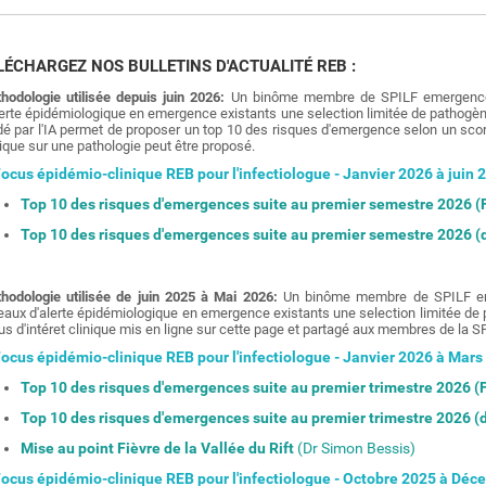
LÉCHARGEZ NOS BULLETINS D'ACTUALITÉ REB :
hodologie utilisée depuis juin 2026:
Un binôme membre de SPILF emergences,
lerte épidémiologique en emergence existants une selection limitée de pathogènes
dé par l'IA permet de proposer un top 10 des risques d'emergence selon un scorin
nique sur une pathologie peut être proposé.
cus épidémio-clinique REB pour l'infectiologue - Janvier 2026 à juin 
Top 10 des risques d'emergences suite au premier semestre 2026 (F
Top 10 des risques d'emergences suite au premier semestre 2026 
hodologie utilisée de juin 2025 à Mai 2026:
Un binôme membre de SPILF emer
eaux d'alerte épidémiologique en emergence existants une selection limitée de 
us d'intéret clinique mis en ligne sur cette page et partagé aux membres de la S
cus épidémio-clinique REB pour l'infectiologue - Janvier 2026 à Mars
Top 10 des risques d'emergences suite au premier trimestre 2026 (F
Top 10 des risques d'emergences suite au premier trimestre 2026 
Mise au point Fièvre de la Vallée du Rift
(Dr Simon Bessis)
cus épidémio-clinique REB pour l'infectiologue - Octobre 2025 à Dé