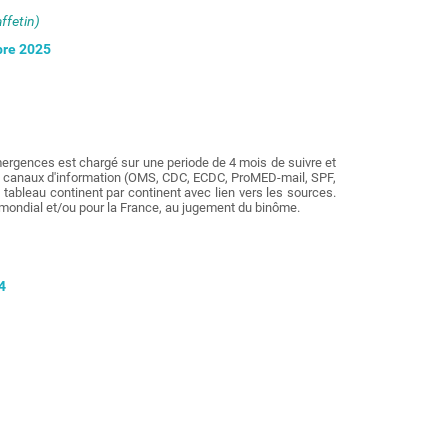
affetin)
bre 2025
gences est chargé sur une periode de 4 mois de suivre et
nts canaux d'information (OMS, CDC, ECDC, ProMED-mail, SPF,
 tableau continent par continent avec lien vers les sources.
u mondial et/ou pour la France, au jugement du binôme.
4