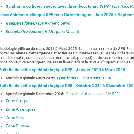
Syndrome de fièvre sévère avec thrombocytémie (SFST)
(Dr Alice R
cus épidémio-clinique REB pour l'infectiologue - Juin 2025 à Septem
Naegleria fowleri
(Dr Aymeric Sève)
Encephalite équine
(Dr Morgane Mailhe)
hodologie utilisée de mars 2021 à Mars 2025:
Un binôme membre de SPILF emer
porter les alertes d'emergences infectieuses humaines recueillies via differe
nce diplomatie, eurosurveillance, eurotravnet, pubmed) et de les reporter sur un
code couleur vert-orange-rouge est utiliser gradant le risque d'impact au nivea
ulletin de veille épidémiologique REB - Janvier 2025 à Mars 2025
Synthèse globale Mars 2025:
Quoi de neuf sur la planète REB!
ulletin de veille épidémiologique REB - Octobre 2024 à Décembre 202
Synthèse globale Decembre 2024:
Quoi de neuf sur la planète REB!
Z
one Afrique
Zone Amériques
Zone Asie
Zone Europe