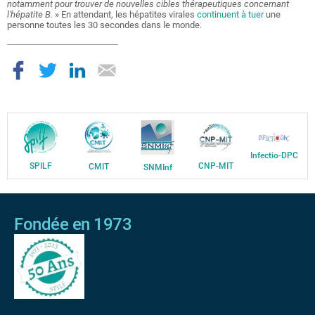
notamment pour trouver de nouvelles cibles thérapeutiques concernant
l'hépatite B.
» En attendant, les hépatites virales
continuent à tuer
une
personne toutes les 30 secondes dans le monde.
Infectio-DPC
SPILF
CNP-MIT
CMIT
SNMInf
Fondée en 1973