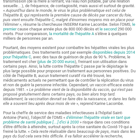
transmission (de la mère à l'enfant, via l'eau non potable, par une relation
sexuelle…), de fréquence, de contagiosité, mais aussi et surtout de gravité.
«
Aujourd'hui dans le monde, le virus le plus problématique est celui de
l'hépatite B, qui représente la première cause de décès par cancer du foie,
puis vient ensuite l'hépatite C, malgré d'énormes moyens mis en place pour
l'éliminer »
, résume la chercheuse INSERM Karine Lacombe. Selon l'OMS,
le
premier
cause chaque année plus de 800 000 décès et
le second
290 000
morts. Pour comparaison,
la mortalité de l'hépatite A
s'élève à quelques
milliers de personnes par an.
Pourtant, des moyens existent pour combattre les hépatites virales les plus
problématiques. Des traitements sont par exemple
disponibles depuis 2014
pour l'hépatite C
, avec des taux de guérison de plus de 90 %. Problème, le
traitement est cher (
plus de 20 000 euros
), freinant son utilisation dans
certains pays. Ainsi, la lutte contre l'hépatite C passe par le dépistage le
plus large possible pour proposer un traitement aux personnes positives. Du
côté de l'hépatite B, aucun traitement curatif n'a été trouvé, les
médicaments actuels ne permettant que de contrôler la réplication du virus
et non de guérir la personne infectée. Cependant, un vaccin efficace existe
depuis 1981. «
Le problème vient de la disponibilité du vaccin, qui n'est pas
proposé gratuitement dans certains pays, ou bien alors trop tard.
Idéalement, la vaccination devrait se faire dès la naissance, or dans les faits
elle a souvent lieu après deux mois de vie
», reprend Karine Lacombe.
Pour la cheffe de service des maladies infectieuses à l'hôpital Saint-
Antoine (Paris), l'objectif de l'OMS «
d'éliminer l'hépatite virale en tant que
problème de santé publique […] d'ici à 2030
» risque dans ces conditions
d'être difficile à atteindre, surtout après la crise sanitaire du Covid-19 qui a
freiné la lutte. «
Cela reste réalisable dans beaucoup de pays, mais dans les
pays du Sud cela sera très difficile. Il va falloir accélérer la recherche,