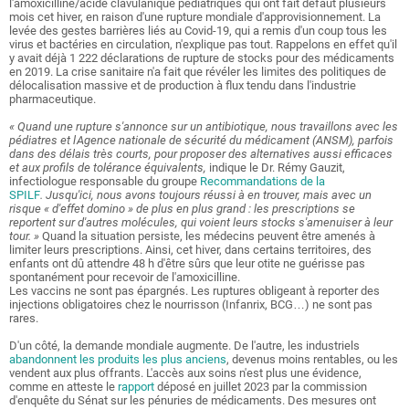
l'amoxicilline/acide clavulanique pédiatriques qui ont fait défaut plusieurs
mois cet hiver, en raison d'une rupture mondiale d'approvisionnement. La
levée des gestes barrières liés au Covid-19, qui a remis d'un coup tous les
virus et bactéries en circulation, n'explique pas tout. Rappelons en effet qu'il
y avait déjà 1 222 déclarations de rupture de stocks pour des médicaments
en 2019. La crise sanitaire n'a fait que révéler les limites des politiques de
délocalisation massive et de production à flux tendu dans l'industrie
pharmaceutique.
« Quand une rupture s'annonce sur un antibiotique, nous travaillons avec les
pédiatres et l'
Agence nationale de sécurité du médicament
(ANSM), parfois
dans des délais très courts, pour proposer des alternatives aussi efficaces
et aux profils de tolérance équivalents,
indique le Dr. Rémy Gauzit,
infectiologue responsable du groupe
Recommandations de la
SPILF
. Jusqu'ici, nous avons toujours réussi à en trouver, mais avec un
risque « d'effet domino » de plus en plus grand : les prescriptions se
reportent sur d'autres molécules, qui voient leurs stocks s'amenuiser à leur
tour. »
Quand la situation persiste, les médecins peuvent être amenés à
limiter leurs prescriptions. Ainsi, cet hiver, dans certains territoires, des
enfants ont dû attendre 48 h d'être sûrs que leur otite ne guérisse pas
spontanément pour recevoir de l'amoxicilline.
Les vaccins ne sont pas épargnés. Les ruptures obligeant à reporter des
injections obligatoires chez le nourrisson (Infanrix, BCG…) ne sont pas
rares.
D'un côté, la demande mondiale augmente. De l'autre, les industriels
abandonnent les produits les plus anciens
, devenus moins rentables, ou les
vendent aux plus offrants. L'accès aux soins n'est plus une évidence,
comme en atteste le
rapport
déposé en juillet 2023 par la commission
d'enquête du Sénat sur les pénuries de médicaments. Des mesures ont