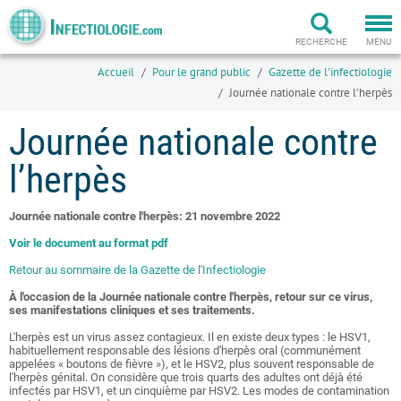
Togg
navi
RECHERCHE
MENU
Accueil
Pour le grand public
Gazette de l'infectiologie
Journée nationale contre l’herpès
Journée nationale contre
l’herpès
Journée nationale contre l'herpès: 21 novembre 2022
Voir le document au format pdf
Retour au sommaire de la Gazette de l'Infectiologie
À l'occasion de la Journée nationale contre l'herpès, retour sur ce virus,
ses
manifestations cliniques et ses traitements.
L'herpès est un virus assez contagieux. Il en existe deux types : le HSV1,
habituellement responsable des lésions d'herpès oral (communément
appelées « boutons de fièvre »), et le HSV2, plus souvent responsable de
l'herpès génital. On considère que trois quarts des adultes ont déjà été
infectés par HSV1, et un cinquième par HSV2. Les modes de contamination