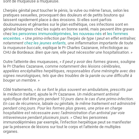
sont de muqueuse à muqueuse
.
L'herpès génital peut toucher le pénis, la vulve ou même l'anus, selon les
pratiques sexuelles, provoquant des douleurs et de petits boutons qui
laissent rapidement place à des érosions. Si elles sont parfois
douloureuses et gênantes sur le plan esthétique, ces infections sont en
général bénignes chez les sujets en bonne santé, mais peuvent être graves
chez
les personnes immunodéprimées
,
les nouveau-nés
et
les femmes
enceintes
.
« Une primo-infection par l'herpès de type I peut en effet entraîner,
notamment
chez les jeunes enfants
, une inflammation importante de toute
la muqueuse buccale
, explique le Pr Charles Cazanave, infectiologue au
CHU de Bordeaux.
Bien que rare, elle peut nécessiter une hospitalisation. »
Outre l'atteinte des muqueuses,
« Il peut y avoir des formes graves
, souligne
le Pr Charles Cazanave,
comme notamment des lésions cérébrales,
appelées encéphalites herpétiques, responsables d'une méningite avec des
signes neurologiques, tels que des troubles de la parole ou une difficulté à
bouger un membre. »
Côté traitements,
« ils se font le plus souvent en ambulatoire, prescrits par
le médecin traitant,
ajoute le Pr Cazanave.
Un médicament antiviral
spécifique doit être pris pendant 10 jours dans le cas d'une primo-infection.
En cas de récurrence, labiale ou génitale, le même traitement est administré
pendant cinq jours. Pour les formes plus graves, une prise en charge
hospitalière est nécessaire avec l'administration d'un antiviral par voie
intraveineuse pendant plusieurs jours. »
Chez les personnes
immunodéprimées par exemple, l'infection herpétique peut se manifester
par la présence de lésions sur tout le corps et l'atteinte de multiples
organes.