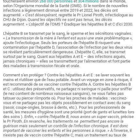
toucheraient environ
268 000 personnes
et
304 millions
dans le monde,
selon l'Organisme mondial de la Santé (OMS). Si le nombre de nouvelles
infections a légèrement diminué entre 2019 et 2022, les décès ont
augmenté.
« C'est désespérant,
regrette le Pr Lionel Piroth, infectiologue au
CHU de Dijon.
Quand les objectifs ne sont pas tenus, les décès
augmentent. »
L'objectif de l'OMS ? Éradiquer les hépatites B et C d'ici 2030.
L'hépatite B se transmet par le sang, le sperme et les sécrétions vaginales.
«
La transmission de la mère à l'enfant est aussi une vraie problématique »,
ajoute l'infectiologue. Seuls les porteurs de l'hépatite B risquent une
contamination par l'hépatite D, l'association de l'infection par les deux virus
se révélant particulièrement dangereuse. L'hépatite C, elle, se transmet
surtout par le sang. Quant aux hépatites A et E – des infections aiguës,
jamais chroniques – elles se transmettent par l'alimentation et font partie
des maladies à transmission fécale et orale.
Comment s'en protéger ? Contre les hépatites A et E : se laver souvent les
mains et n'utiliser que de l'eau potable. Avant un voyage en zone à risque, il
est recommandé de se vacciner contre l'hépatite A. Contre les hépatites B
et C : utilisez des préservatifs, ne partagez ni seringue ni paille pour sniffer
(le nez contient de nombreux vaisseaux sanguins), ne vous faites pas
tatouer ou piercer n'importe où. Pour les proches de malades : vaccinez-
vous et ne partagez pas les objets possiblement en contact avec du sang
(rasoir, coupe-ongles, brosse à dents, etc.). Pour les professionnels de
santé, les mesures d'hygiène sont une priorité (port de gants et lunettes lors
des soins ). Enfin, «
contre l'hépatite B, nous avons un super vaccin,
précise
le Pr Piroth.
En revanche, les traitements ne permettent pas encore la
guérison mais seulement un contrôle de l'infection chronique.
Il est donc
important de vacciner les enfants et les personnes à risque. »
À l'inverse, il
n'existe pas de vaccin contre l'hépatite C, mais un traitement au taux de