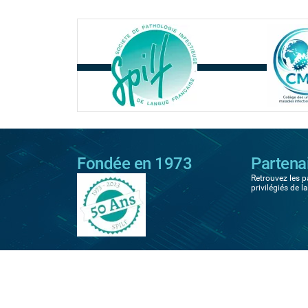
Fondée en 1973
Partena
Retrouvez les p
privilégiés de l