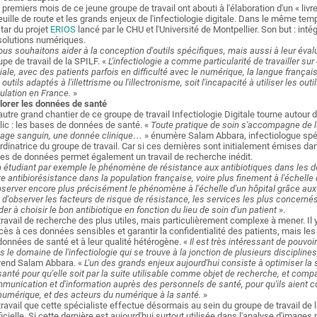
 premiers mois de ce jeune groupe de travail ont abouti à l'élaboration d'un « livr
feuille de route et les grands enjeux de l'infectiologie digitale. Dans le même t
star du projet
ERIOS
lancé par le CHU et l'Université de Montpellier. Son but : i
solutions numériques.
us souhaitons aider à la conception d'outils spécifiques, mais aussi à leur éval
upe de travail de la SPILF. «
L'infectiologie a comme particularité de travailler su
iale, avec des patients parfois en difficulté avec le numérique, la langue françai
 outils adaptés à l'illettrisme ou l'illectronisme, soit l'incapacité à utiliser les 
ulation en France.
»
lorer les données de santé
autre grand chantier de ce groupe de travail Infectiologie Digitale tourne autou
lic : les bases de données de santé. «
Toute pratique de soin s'accompagne de la
age sanguin, une donnée clinique…
» énumère Salam Abbara, infectiologue spéci
rdinatrice du groupe de travail. Car si ces dernières sont initialement émises d
es de données permet également un travail de recherche inédit.
 étudiant par exemple le phénomène de résistance aux antibiotiques dans les d
te antibiorésistance dans la population française, voire plus finement à l'échelle d
bserver encore plus précisément le phénomène à l'échelle d'un hôpital grâce au
n d'observer les facteurs de risque de résistance, les services les plus concer
ider à choisir le bon antibiotique en fonction du lieu de soin d'un patient
».
travail de recherche des plus utiles, mais particulièrement complexe à mener. I
ccès à ces données sensibles et garantir la confidentialité des patients, mais l
données de santé et à leur qualité hétérogène. «
Il est très intéressant de pouvoi
s le domaine de l'infectiologie qui se trouve à la jonction de plusieurs discipli
rend Salam Abbara. «
L'un des grands enjeux aujourd'hui consiste à optimiser la 
santé pour qu'elle soit par la suite utilisable comme objet de recherche, et compa
munication et d'information auprès des personnels de santé, pour qu'ils aient c
numérique, et des acteurs du numérique à la santé.
»
travail que cette spécialiste effectue désormais au sein du groupe de travail de la
ificielle. Si cette dernière est aujourd'hui surtout utilisée dans l'analyse d'images 