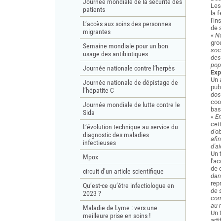
Journée mondiale de la sécurité des
Les
patients
la 
l'in
L’accès aux soins des personnes
de 
migrantes
«
No
gro
Semaine mondiale pour un bon
soc
usage des antibiotiques
des
pop
Journée nationale contre l’herpès
Exp
Un 
Journée nationale de dépistage de
pub
l’hépatite C
dos
coo
Journée mondiale de lutte contre le
bas
Sida
«
En
cet
L’évolution technique au service du
d'o
diagnostic des maladies
afi
infectieuses
d'a
Un 
Mpox
l'a
de 
circuit d’un article scientifique
dan
rep
Qu’est-ce qu’être infectiologue en
de 
2023 ?
com
au 
Maladie de Lyme : vers une
Un 
meilleure prise en soins !
art