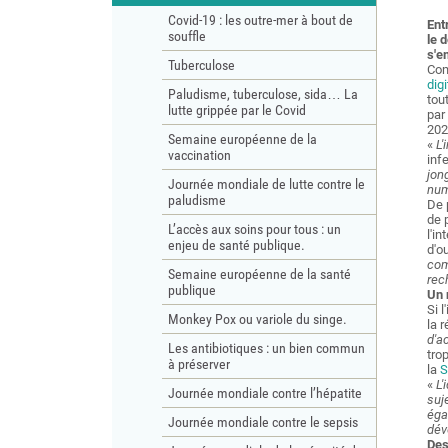
Covid-19 : les outre-mer à bout de
Ent
souffle
le 
s'e
Tuberculose
Com
dig
Paludisme, tuberculose, sida… La
tou
lutte grippée par le Covid
par 
202
Semaine européenne de la
«
L'
vaccination
inf
jon
Journée mondiale de lutte contre le
num
paludisme
De 
de 
L’accès aux soins pour tous : un
l'in
enjeu de santé publique.
d'o
com
Semaine européenne de la santé
rec
publique
Un 
Si 
Monkey Pox ou variole du singe.
la r
d'a
Les antibiotiques : un bien commun
tro
à préserver
la
S
«
L'
Journée mondiale contre l’hépatite
suj
éga
Journée mondiale contre le sepsis
dév
Des