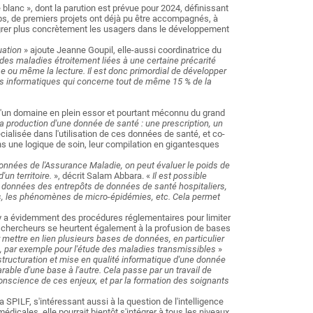
e blanc », dont la parution est prévue pour 2024, définissant
emps, de premiers projets ont déjà pu être accompagnés, à
ntégrer plus concrètement les usagers dans le développement
uation
» ajoute Jeanne Goupil, elle-aussi coordinatrice du
r des maladies étroitement liées à une certaine précarité
se ou même la lecture. Il est donc primordial de développer
outils informatiques qui concerne tout de même 15 % de la
r d'un domaine en plein essor et pourtant méconnu du grand
 production d'une donnée de santé : une prescription, un
alisée dans l'utilisation de ces données de santé, et co-
ans une logique de soin, leur compilation en gigantesques
onnées de l'Assurance Maladie, on peut évaluer le poids de
'un territoire.
», décrit Salam Abbara. «
Il est possible
x données des entrepôts de données de santé hospitaliers,
nés, les phénomènes de micro-épidémies, etc.
Cela permet
l y a évidemment des procédures réglementaires pour limiter
es chercheurs se heurtent également à la profusion de bases
r mettre en lien plusieurs bases de données, en particulier
nes, par exemple pour l'étude des maladies transmissibles
»
structuration et mise en qualité informatique d'une donnée
rable d'une base à l'autre. Cela passe par un travail de
onscience de ces enjeux, et par la formation des soignants
 SPILF, s'intéressant aussi à la question de l'intelligence
médicales, elle pourrait bientôt s'intégrer à tous les niveaux,