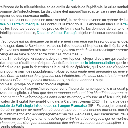
re l'essor de la télémédecine et les outils de suivis de l'épidémie, la crise sani
domaine de l'infectiologie. La discipline doit aujourd'hui adapter ce virage digital
mparer de ces nouveaux outils.
me tous les autres pans de notre société, la médecine avance au rythme de la r
itale ou santé numérique
, ses contours restent flous. Ils englobent bien sûr la
té
tes les facettes associant de près ou de loin la santé, les données de santé, e
intelligence artificielle,
Dossier Médical Partagé
, objets médicaux connectés, et
6.
infectiologie est un domaine particulièrement concerné par l'essor du numériqu
ectiologue dans le Service de Maladies infectieuses et tropicales de l'hôpital Av
gle avec des données très diverses qui peuvent venir de la microbiologie comme d
ériques de faire le pont entre tous ces domaines.
»
plus, l'infectiologie va souvent de pair avec l'épidémiologie, discipline qui étudie
plus en plus d'outils numériques. Au-delà du
boom de la téléconsultation
qu'elle 
térêt du digital pour la détection et le suivi d'une épidémie, qu'il s'agisse d'applic
utils pour le suivi des populations. «
Nous voyons également apparaître un nouveau
me étant la science de la gestion des infodémies, elle nous permet notamment d
herches effectuées par les internautes
», souligne Jeanne Goupil.
nouveau groupe pour l'infectiologie digitale
l'infectiologie doit aujourd'hui se repenser à l'heure du numérique, elle manquait 
évolution digitale. «
Il faut que des personnes puissent être identifiées comme ré
ccompagner les infectiologues dans cette mutation,
» résume Aurélien Dinh, inf
picales de l'hôpital Raymond-Poincaré, à Garches. Depuis 2023, il fait partie des 
ociété de Pathologie Infectieuse de Langue Française
(SPILF), créé justement po
idée de ce groupe de travail est de centraliser toutes les actions autour du numér
et, d'information et d'accompagnement via des webinaires, des séminaires, de
lement un point de jonction et d'échange entre les infectiologues, qui ne maîtris
eloppeurs, qui n'ont pas connaissance des enjeux autour de notre discipline.
»
 outils adaptés