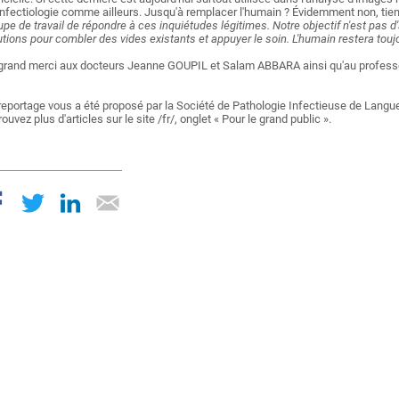
infectiologie comme ailleurs. Jusqu'à remplacer l'humain ? Évidemment non, tien
upe de travail de répondre à ces inquiétudes légitimes. Notre objectif n'est pas 
utions pour combler des vides existants et appuyer le soin. L'humain restera touj
grand merci aux docteurs Jeanne GOUPIL et Salam ABBARA ainsi qu'au professe
reportage vous a été proposé par la Société de Pathologie Infectieuse de Langu
ouvez plus d'articles sur le site /fr/, onglet « Pour le grand public ».