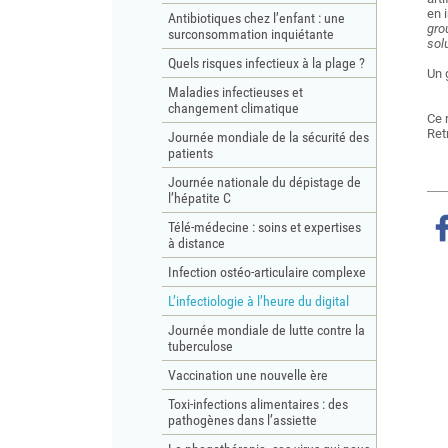
en 
Antibiotiques chez l’enfant : une
gro
surconsommation inquiétante
sol
Quels risques infectieux à la plage ?
Un 
Maladies infectieuses et
changement climatique
Ce 
Retr
Journée mondiale de la sécurité des
patients
Journée nationale du dépistage de
l’hépatite C
r Facebook
ger sur Twitter
Partager sur LinkedIn
Partager par email
Télé-médecine : soins et expertises
à distance
Infection ostéo-articulaire complexe
L’infectiologie à l’heure du digital
Journée mondiale de lutte contre la
tuberculose
Vaccination une nouvelle ère
Toxi-infections alimentaires : des
pathogènes dans l’assiette