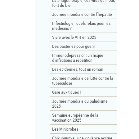
La phagothérapie, ces virus qui nous
font du bien
Journée mondiale contre l'hépatite
Infectiologie : quels relais pour les
médecins ?
Vivre avec le VIH en 2025
Des bactéries pour guérir
Immunodépression: un risque
d‘infections à répétition
Les épidémies, tout un roman
Journée mondiale de lutte contre la
tuberculose
Gare aux tiques !
Journée mondiale du paludisme
2025
Semaine européenne de la
vaccination 2025
Les Minicrobes
Chikungunya : une vigilance accrue