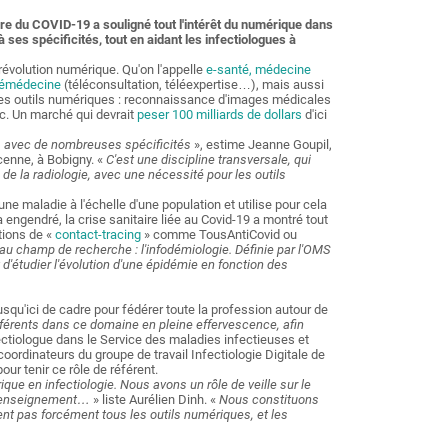
taire du COVID-19 a souligné tout l'intérêt du numérique dans
 à ses spécificités, tout en aidant les infectiologues à
évolution numérique. Qu'on l'appelle
e-santé, médecine
lémédecine
(téléconsultation, téléexpertise…), mais aussi
t les outils numériques : reconnaissance d'images médicales
c. Un marché qui devrait
peser 100 milliards de dollars
d'ici
e, avec de nombreuses spécificités
», estime Jeanne Goupil,
icenne, à Bobigny. «
C'est une discipline transversale, qui
e la radiologie, avec une nécessité pour les outils
 une maladie à l'échelle d'une population et utilise pour cela
a engendré, la crise sanitaire liée au Covid-19 a montré tout
ations de «
contact-tracing
» comme TousAntiCovid ou
 champ de recherche : l'infodémiologie. Définie par l'OMS
'étudier l'évolution d'une épidémie en fonction des
jusqu'ici de cadre pour fédérer toute la profession autour de
férents dans ce domaine en pleine effervescence, afin
ectiologue dans le Service des maladies infectieuses et
coordinateurs du groupe de travail Infectiologie Digitale de
ur tenir ce rôle de référent.
ique en infectiologie. Nous avons un rôle de veille sur le
 l'enseignement…
» liste Aurélien Dinh. «
Nous constituons
ent pas forcément tous les outils numériques, et les