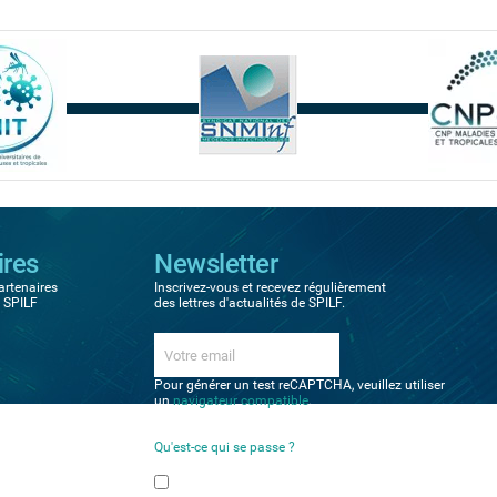
ires
Newsletter
artenaires
Inscrivez-vous et recevez régulièrement
a SPILF
des lettres d'actualités de SPILF.
Pour générer un test reCAPTCHA, veuillez utiliser
un
navigateur compatible
.
Qu'est-ce qui se passe ?
Veuillez sélectionner vos préférences
Newsletter