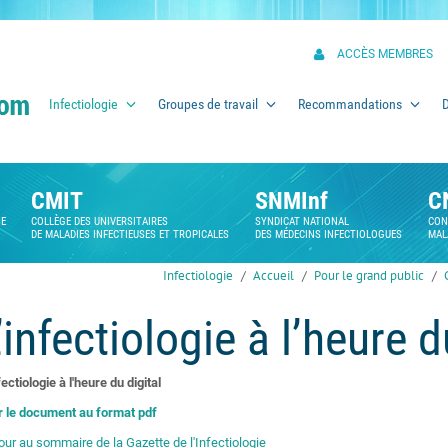
ACCÈS MEMBRES
Infectiologie
Groupes de travail
Recommandations
CMIT
SNMInf
C
SE
COLLÈGE DES UNIVERSITAIRES
SYNDICAT NATIONAL
CON
DE MALADIES INFECTIEUSES ET TROPICALES
DES MÉDECINS INFECTIOLOGUES
MAL
Infectiologie
Accueil
Pour le grand public
’infectiologie à l’heure d
fectiologie à l'heure du digital
r le document au format pdf
our au sommaire de la Gazette de l'Infectiologie