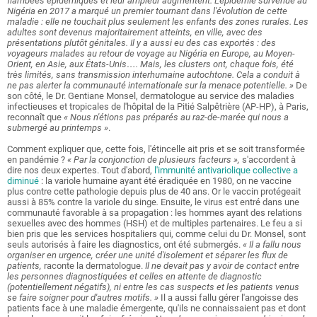
flambées épidémiques et leur ampleur augmentent. L'épidémie survenue au
Nigéria en 2017 a marqué un premier tournant dans l'évolution de cette
maladie :
elle ne touchait plus seulement les enfants des zones rurales. Les
adultes sont devenus majoritairement atteints, en ville, avec des
présentations plutôt génitales. Il y a aussi eu des cas exportés : des
voyageurs malades au retour de voyage au Nigéria en Europe, au Moyen-
Orient, en Asie, aux États-Unis…. Mais, les clusters ont, chaque fois, été
très limités, sans transmission interhumaine autochtone. Cela a conduit à
ne pas alerter la communauté internationale sur la menace potentielle. »
De
son côté, le Dr. Gentiane Monsel, dermatologue au service des maladies
infectieuses et tropicales de l'hôpital de la Pitié Salpêtrière (AP-HP), à Paris,
reconnaît que
« Nous n'étions pas préparés au raz-de-marée qui nous a
submergé au printemps »
.
Comment expliquer que, cette fois, l'étincelle ait pris et se soit transformée
en pandémie ?
« Par la conjonction de plusieurs facteurs »,
s'accordent à
dire nos deux expertes. Tout d'abord,
l'immunité antivariolique collective a
diminué
: la variole humaine ayant été éradiquée en 1980, on ne vaccine
plus contre cette pathologie depuis plus de 40 ans. Or le vaccin protégeait
aussi à 85% contre la variole du singe
.
Ensuite, le virus est entré dans une
communauté favorable à sa propagation : les hommes ayant des relations
sexuelles avec des hommes (HSH) et de multiples partenaires. Le feu a si
bien pris que les services hospitaliers qui, comme celui du Dr. Monsel, sont
seuls autorisés à faire les diagnostics, ont été submergés.
« Il a fallu nous
organiser en urgence, créer une unité d'isolement et séparer les flux de
patients,
raconte la dermatologue.
Il ne devait pas y avoir de contact entre
les personnes diagnostiquées et celles en attente de diagnostic
(potentiellement négatifs), ni entre les cas suspects et les patients venus
se faire soigner pour d'autres motifs. »
Il a aussi fallu gérer l'angoisse des
patients face à une maladie émergente, qu'ils ne connaissaient pas et dont