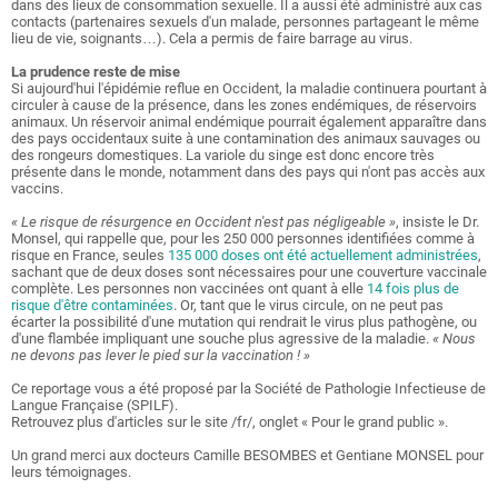
dans des lieux de consommation sexuelle. Il a aussi été administré aux cas
contacts (partenaires sexuels d'un malade, personnes partageant le même
lieu de vie, soignants…). Cela a permis de faire barrage au virus.
La prudence reste de mise
Si aujourd'hui l'épidémie reflue en Occident, la maladie continuera pourtant à
circuler à cause de la présence, dans les zones endémiques, de réservoirs
animaux. Un réservoir animal endémique pourrait également apparaître dans
des pays occidentaux suite à une contamination des animaux sauvages ou
des rongeurs domestiques. La variole du singe est donc encore très
présente dans le monde, notamment dans des pays qui n'ont pas accès aux
vaccins.
« Le risque de résurgence en Occident n'est pas négligeable »
, insiste le Dr.
Monsel, qui rappelle que, pour les 250 000 personnes identifiées comme à
risque en France, seules
135 000 doses ont été actuellement administrées
,
sachant que de deux doses sont nécessaires pour une couverture vaccinale
complète. Les personnes non vaccinées ont quant à elle
14 fois plus de
risque d'être contaminées
. Or, tant que le virus circule, on ne peut pas
écarter la possibilité d'une mutation qui rendrait le virus plus pathogène, ou
d'une flambée impliquant une souche plus agressive de la maladie.
« Nous
ne devons pas lever le pied sur la vaccination ! »
Ce reportage vous a été proposé par la Société de Pathologie Infectieuse de
Langue Française (SPILF).
Retrouvez plus d'articles sur le site /fr/, onglet « Pour le grand public
».
Un grand merci aux docteurs Camille BESOMBES et Gentiane MONSEL pour
leurs témoignages.