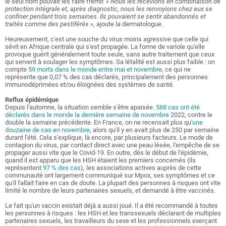
le seul nom pouvait les faire frémir.
« Nous les recevions en combinaison de
protection intégrale et, après diagnostic, nous les renvoyions chez eux se
confiner pendant trois semaines. Ils pouvaient se sentir abandonnés et
traités comme des pestiférés »
, ajoute la dermatologue.
Heureusement, c'est une souche du virus moins agressive que celle qui
sévit en Afrique centrale qui s'est propagée. La forme de variole qu'elle
provoque guérit généralement toute seule, sans autre traitement que ceux
qui servent à soulager les symptômes. Sa létalité est aussi plus faible : on
compte
59 morts dans le monde entre mai et novembre
, ce qui ne
représente que 0,07 % des cas déclarés, principalement des personnes
immunodéprimées et/ou éloignées des systèmes de santé.
Reflux épidémique
Depuis l'automne, la situation semble s'être apaisée.
588 cas ont été
déclarés dans le monde la dernière semaine de novembre
2022, contre le
double la semaine précédente. En France, on ne recensait plus qu'
une
douzaine de cas en novembre
, alors qu'il y en avait plus de 250 par semaine
durant l'été. Cela s'explique, là encore, par plusieurs facteurs. Le mode de
contagion du virus, par contact direct avec une peau lésée, l'empêche de se
propager aussi vite que le Covid-19. En outre, dès le début de l'épidémie,
quand il est apparu que les HSH étaient les premiers concernés (ils
représentent
97 % des cas
), les associations actives auprès de cette
communauté ont largement communiqué sur Mpox, ses symptômes et ce
qu'il fallait faire en cas de doute. La plupart des personnes à risques ont vite
limité le nombre de leurs partenaires sexuels, et demandé à être vaccinés.
Le fait qu'un vaccin existait déjà a aussi joué. Il a été recommandé à toutes
les personnes à risques : les HSH et les transsexuels déclarant de multiples
partenaires sexuels, les travailleurs du sexe et les professionnels exerçant