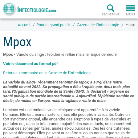
Togg
navi
RECHERCHE
MENU
Accueil
Pour le grand public
Gazette de l'infectiologie
Mpox
Mpox
Mpox -
Variole du singe : l'épidémie reflue mais le risque demeure
Voir le document au format pdf
Retour au sommaire de la Gazette de l'Infectiologie
La variole du singe, récemment renommée Mpox, a surgi dans notre
actualité en mai 2022. Sa propagation a été si rapide que, deux mois plus
tard, l'Organisation mondiale de la Santé (OMS) la déclarait « urgence de
santé publique de portée internationale ». Aujourd'hui, l'épidémie semble en
déclin, du moins en Europe, mais la vigilance reste de mise.
Le Mpox est une maladie virale cliniquement apparentée à la variole
humaine. Elle est moins mortelle, mais elle peut être invalidante. Outre un
fort syndrome grippal, elle engendre des éruptions à types de vésicules et
pustules qui, dans la très grande majorité des cas actuels, se concentrent
autour des zones génitales, anales et/ou buccales. Ces lésions cutanées
peuvent démanger. Elles peuvent aussi être si douloureuses que seuls de
puissants antalgiques aident à les supporter. Des complications sont par