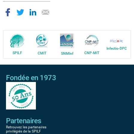
Infectio-DPC
SPILF
CNP-MIT
CMIT
SNMInf
Fondée en 1973
Partenaires
Retrouvez les partenaires
privilégiés de la SPILF