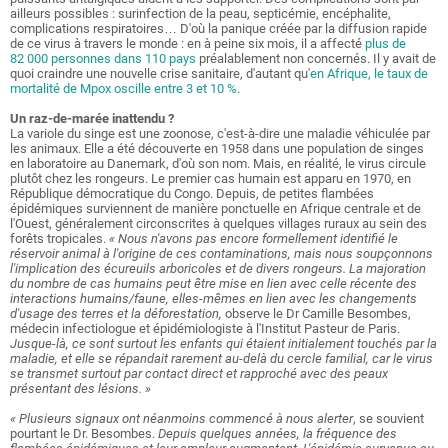
ailleurs possibles : surinfection de la peau, septicémie, encéphalite,
complications respiratoires… D'où la panique créée par la diffusion rapide
de ce virus à travers le monde : en à peine six mois, il a affecté
plus de
82 000 personnes dans 110 pays
préalablement non concernés. Il y avait de
quoi craindre une nouvelle crise sanitaire, d'autant qu'
en Afrique, le taux de
mortalité de Mpox oscille entre 3 et 10 %
.
Un raz-de-marée inattendu ?
La variole du singe est une zoonose, c'est-à-dire une maladie véhiculée par
les animaux. Elle a été découverte en 1958 dans une population de singes
en laboratoire au Danemark, d'où son nom. Mais, en réalité, le virus circule
plutôt chez les rongeurs. Le premier cas humain est apparu en 1970, en
République démocratique du Congo. Depuis, de petites flambées
épidémiques surviennent de manière ponctuelle en Afrique centrale et de
l'Ouest, généralement circonscrites à quelques villages ruraux au sein des
forêts tropicales.
« Nous n'avons pas encore formellement identifié le
réservoir animal à l'origine de ces contaminations, mais nous soupçonnons
l'implication des écureuils arboricoles et de divers rongeurs. La majoration
du nombre de cas humains peut être mise en lien avec celle récente des
interactions humains/faune, elles-mêmes en lien avec les changements
d'usage des terres et la déforestation,
observe le Dr Camille Besombes,
médecin infectiologue et épidémiologiste à l'Institut Pasteur de Paris.
Jusque-là, ce sont surtout les enfants qui étaient initialement touchés par la
maladie, et elle se répandait rarement au-delà du cercle familial, car le virus
se transmet surtout par contact direct et rapproché avec des peaux
présentant des lésions. »
« Plusieurs signaux ont néanmoins commencé à nous alerter
, se souvient
pourtant le Dr. Besombes.
Depuis quelques années, la fréquence des