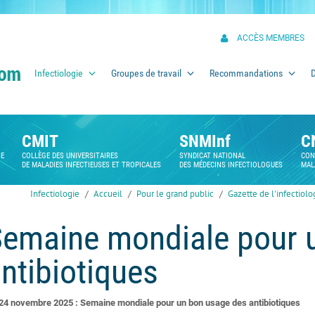
ACCÈS MEMBRES
Infectiologie
Groupes de travail
Recommandations
CMIT
SNMInf
C
SE
COLLÈGE DES UNIVERSITAIRES
SYNDICAT NATIONAL
CON
DE MALADIES INFECTIEUSES ET TROPICALES
DES MÉDECINS INFECTIOLOGUES
MAL
Infectiologie
Accueil
Pour le grand public
Gazette de l'infectiolo
emaine mondiale pour 
ntibiotiques
24 novembre 2025 : Semaine mondiale pour un bon usage des antibiotiques