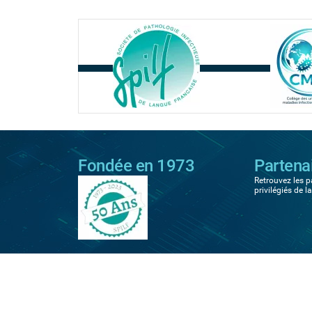
Fondée en 1973
Partena
Retrouvez les p
privilégiés de l