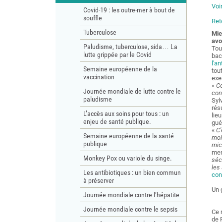
Voi
Covid-19 : les outre-mer à bout de
souffle
Ret
Tuberculose
Mie
avo
Paludisme, tuberculose, sida… La
Tou
lutte grippée par le Covid
bac
l'a
Semaine européenne de la
tou
vaccination
exe
«
Ce
Journée mondiale de lutte contre le
con
paludisme
Syl
rés
L’accès aux soins pour tous : un
lie
enjeu de santé publique.
gué
«
C'
Semaine européenne de la santé
moi
publique
mic
men
Monkey Pox ou variole du singe.
séc
les
Les antibiotiques : un bien commun
con
à préserver
Un 
Journée mondiale contre l’hépatite
Journée mondiale contre le sepsis
Ce 
de 