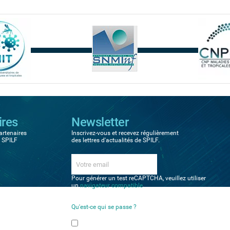
ires
Newsletter
artenaires
Inscrivez-vous et recevez régulièrement
a SPILF
des lettres d'actualités de SPILF.
Pour générer un test reCAPTCHA, veuillez utiliser
un
navigateur compatible
.
Qu'est-ce qui se passe ?
Veuillez sélectionner vos préférences
Newsletter