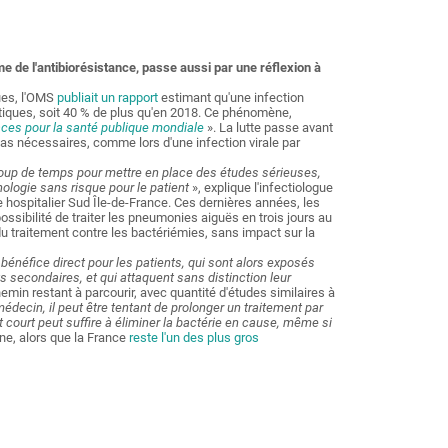
me de l'antibiorésistance, passe aussi par une réflexion à
ues, l'OMS
publiait un rapport
estimant qu'une infection
tiques, soit 40 % de plus qu'en 2018. Ce phénomène,
ces pour la santé publique mondiale
». La lutte passe avant
t pas nécessaires, comme lors d'une infection virale par
coup de temps pour mettre en place des études sérieuses,
hologie sans risque pour le patient
», explique l'infectiologue
 hospitalier Sud Île-de-France. Ces dernières années, les
ossibilité de traiter les pneumonies aiguës en trois jours au
du traitement contre les bactériémies, sans impact sur la
n bénéfice direct pour les patients, qui sont alors exposés
 secondaires, et qui attaquent sans distinction leur
emin restant à parcourir, avec quantité d'études similaires à
édecin, il peut être tentant de prolonger un traitement par
t court peut suffire à éliminer la bactérie en cause, même si
ine, alors que la France
reste l'un des plus gros