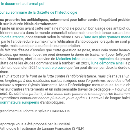
r le document au format pdf
our au sommaire de la Gazette de l'Infectiologie
ux prescrire les antibiotiques, notamment pour lutter contre l'inquiétant problè
ir sur la durée idéale du traitement.
t juste un mois avant cette semaine mondiale pour un bon usage des antibiotiq
térienne sur six dans le monde présentait désormais une résistance aux antibio
ntibiorésistance
, constituerait selon la même OMS «
l'une des plus grandes mena
t par le fait de réduire au maximum l'utilisation d'antibiotiques lorsqu'ils ne son
mple, mais aussi par la durée de leur prescription.
la fait une dizaine d'années que cette question se pose, mais cela prend beau
trôlées, qui montrent que l'on peut diminuer la durée de traitement pour telle pat
vain Diamantis, chef du service de
Maladies infectieuses et tropicales
du groupe
ultats de telles études commencent à tomber : en 2021,
l'une démontre ainsi
la p
u de huit, quand en 2024
une autre prouve
que l'on peut diviser par deux la durée 
rison.
est un atout sur le front de la lutte contre l'antibiorésistance, mais c'est aussi u
ns longtemps à des molécules parfois toxiques pour l'organisme, avec des effets
robiote
» reprend Sylvain Diamantis. Mais l'infectiologue mesure aussi tout le ch
er sur d'autres traitements et un indispensable travail de pédagogie. «
Pour un m
urité. Du côté des patients, il faut aussi faire passer le message qu'un traitemen
 symptômes continuent encore plusieurs jours après
». Un travail de longue hale
sommateurs européens
d'antibiotiques.
grand merci au docteur Sylvain DIAMANTIS.
reportage vous a été proposé par la Société
Pathologie Infectieuse de Langue Française (SPILF).