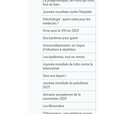
La phagothérapie, ces virus qui nous
font du bien
Journée mondiale contre l'hépatite
Infectiologie : quels relais pour les
médecins ?
Vivre avec le VIH en 2025
Des bactéries pour guérir
Immunodépression: un risque
d‘infections à répétition
Les épidémies, tout un roman
Journée mondiale de lutte contre la
tuberculose
Gare aux tiques !
Journée mondiale du paludisme
2025
Semaine européenne de la
vaccination 2025
Les Minicrobes
Chikungunya : une vigilance accrue