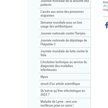
Journée mondiale de la sécurité des
Ret
patients
/fr/
ong
L’accès aux soins des personnes
migrantes
Semaine mondiale pour un bon
r Facebook
ger sur Twitter
Partager sur LinkedIn
Partager par email
usage des antibiotiques
Journée nationale contre l’herpès
Journée nationale de dépistage de
l’hépatite C
Journée mondiale de lutte contre le
Sida
L’évolution technique au service du
diagnostic des maladies
infectieuses
Mpox
circuit d’un article scientifique
Qu’est-ce qu’être infectiologue en
2023 ?
Maladie de Lyme : vers une
meilleure prise en soins !