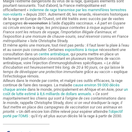
Malgré l'extrême dangerosité du virus de la rage, quelques éléments sont
pourtant rassurants. Tout d'abord, la France métropolitaine est
officiellement «
indemne de rage transmise par les mammifères terrestres
non-volants
» depuis 2001. Autrement dit, les renards, réservoirs historiques
de la rage en Europe de l'Ouest, ont été traités avec succès par de vastes
campagnes
de vaccination
à l'aide d'appâts vaccinaux. «
À part en Guyane
où circule encore la rage, les principaux contextes à risque aujourd'hui en
France sont les retours de voyage, l'importation illégale d'animaux, et
l'exposition à une morsure de chauve-souris, seul réservoir
connu en France
métropolitaine
» liste Christophe Strady.
Et même après une morsure, tout n'est pas perdu : il faut laver la plaie à l'eau
et au savon puis consulter. Certaines
expositions à risque
nécessitent une
consultation dans un
centre antirabique
, qui pourra mettre en place un
traitement post-exposition consistant en plusieurs injections de vaccin
antirabique, voire l'injection d'immunoglobulines spécifiques. «
Le délai
d'incubation est heureusement très long, de 20 à 90 jours, ce qui laisse le
temps de développer une protection immunitaire grâce au vaccin
» explique
l'infectiologue rémois.
Ailleurs dans le monde par contre, et malgré ces outils efficaces, la rage
continue de faire des ravages. La maladie
cause environ 59 000 décès
chaque année
dans le monde, principalement en Afrique et en Asie, pour
un
coût de lutte estimé à 8,6 milliards de dollars annuels
. «
Ce sont
majoritairement les chiens qui sont à l'origine de ces contaminations dans
le monde
, rappelle Christophe Strady,
donc si on veut éradiquer la rage, il
faut mettre en place des campagnes de vaccination sur ces animaux en
priorité.
» Un défi encore loin d'être relevé pour espérer atteindre
l'objectif
porté par l'OMS
: qu'il n'y ait plus aucun décès lié la rage à partir de 2030.