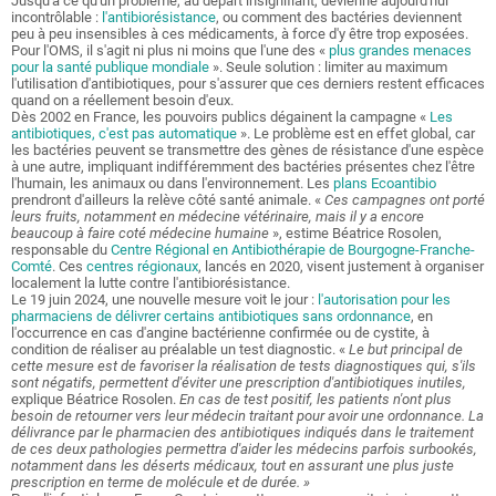
Jusqu'à ce qu'un problème, au départ insignifiant, devienne aujourd'hui
incontrôlable :
l'antibiorésistance
, ou comment des bactéries deviennent
peu à peu insensibles à ces médicaments, à force d'y être trop exposées.
Pour l'OMS, il s'agit ni plus ni moins que l'une des «
plus grandes menaces
pour la santé publique mondiale
». Seule solution : limiter au maximum
l'utilisation d'antibiotiques, pour s'assurer que ces derniers restent efficaces
quand on a réellement besoin d'eux.
Dès 2002 en France, les pouvoirs publics dégainent la campagne «
Les
antibiotiques, c'est pas automatique
». Le problème est en effet global, car
les bactéries peuvent se transmettre des gènes de résistance d'une espèce
à une autre, impliquant indifféremment des bactéries présentes chez l'être
l'humain, les animaux ou dans l'environnement. Les
plans Ecoantibio
prendront d'ailleurs la relève côté santé animale. «
Ces campagnes ont porté
leurs fruits, notamment en médecine vétérinaire, mais il y a encore
beaucoup à faire coté médecine humaine
», estime Béatrice Rosolen,
responsable du
Centre Régional en Antibiothérapie de Bourgogne-Franche-
Comté
. Ces
centres régionaux
, lancés en 2020, visent justement à organiser
localement la lutte contre l'antibiorésistance.
Le 19 juin 2024, une nouvelle mesure voit le jour :
l'autorisation pour les
pharmaciens de délivrer certains antibiotiques sans ordonnance
, en
l'occurrence en cas d'angine bactérienne confirmée ou de cystite, à
condition de réaliser au préalable un test diagnostic. «
Le but principal de
cette mesure est de favoriser la réalisation de tests diagnostiques qui, s'ils
sont négatifs, permettent d'éviter une prescription d'antibiotiques inutiles,
explique Béatrice Rosolen.
En cas de test positif, les patients n'ont plus
besoin de retourner vers leur médecin traitant pour avoir une ordonnance. La
délivrance par le pharmacien des antibiotiques indiqués dans le traitement
de ces deux pathologies permettra d'aider les médecins parfois surbookés,
notamment dans les déserts médicaux, tout en assurant une plus juste
prescription en terme de molécule et de durée. »