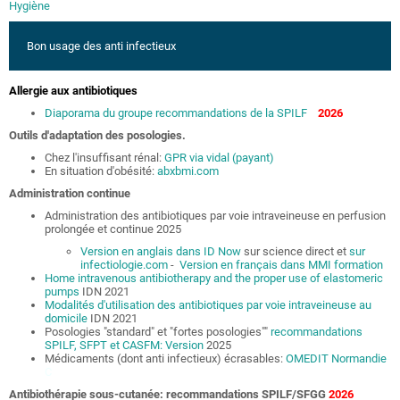
Hygiène
Bon usage des anti infectieux
Allergie aux antibiotiques
Diaporama du groupe recommandations de la SPILF
2026
Outils d'adaptation des posologies.
Chez l'insuffisant rénal:
GPR via vidal (payant)
En situation d'obésité:
abxbmi.com
Administration continue
Administration des antibiotiques par voie intraveineuse en perfusion
prolongée et continue 2025
Version en anglais dans ID Now
sur science direct et
sur
infectiologie.com
-
Version en français dans MMI formation
Home intravenous antibiotherapy and the proper use of elastomeric
pumps
IDN 2021
Modalités d'utilisation des antibiotiques par voie intraveineuse au
domicile
IDN 2021
Posologies "standard" et "fortes posologies""
recommandations
SPILF, SFPT et CASFM:
Version
2025
Médicaments (dont anti infectieux) écrasables:
OMEDIT Normandie
-
C
Antibiothérapie sous-cutanée: recommandations SPILF/SFGG
2026