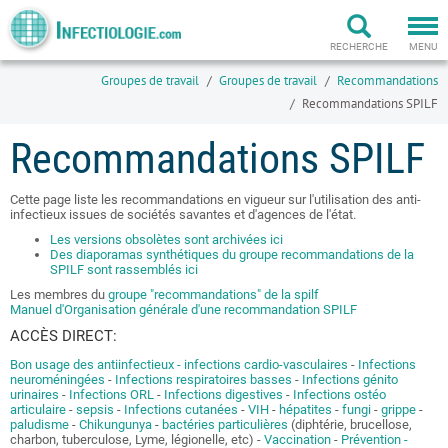
Togg
navi
RECHERCHE
MENU
Groupes de travail
Groupes de travail
Recommandations
Recommandations SPILF
Recommandations SPILF
Cette page liste les recommandations en vigueur sur l'utilisation des anti-
infectieux issues de sociétés savantes et d'agences de l'état.
Les versions obsolètes sont archivées ici
Des diaporamas synthétiques du groupe recommandations de la
SPILF sont rassemblés ici
Les membres du
groupe "recommandations" de la spilf
Manuel d'Organisation générale d'une recommandation SPILF
ACCÈS DIRECT:
Bon usage des antiinfectieux -
infections cardio-vasculaires
-
Infections
neuroméningées
-
Infections respiratoires basses
-
Infections génito
urinaires
-
Infections ORL
-
Infections digestives
-
Infections ostéo
articulaire
-
sepsis
-
Infections cutanées
-
VIH
-
hépatites
-
fungi
-
grippe
-
paludisme
-
Chikungunya
-
bactéries particulières
(diphtérie, brucellose,
charbon, tuberculose, Lyme, légionelle, etc) -
Vaccination
-
Prévention -