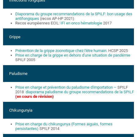
Infections fongiques
Diaporama du groupe recommandations de la SPILF: bon usage des
antifongiques
(recos AP-HP 2021)
Recos européennes ECIL:
IFI en onco hématologie
2017
Grippe
Prévention de la grippe zoonotique chez l'être humain.
HCSP 2025
Prise en charge de la grippe en dehors d'une situation de pandémie
SPILF 2005
Paludisme
Prise en charge et prévention du paludisme d'importation –
SPILF
2018
diaporama paludisme du groupe recommandations de la SPILF
(en cours de révision)
Chikungunyia
Prise en charge du chikungunya (Formes aiguës, formes
persistantes)
SPILF 2014