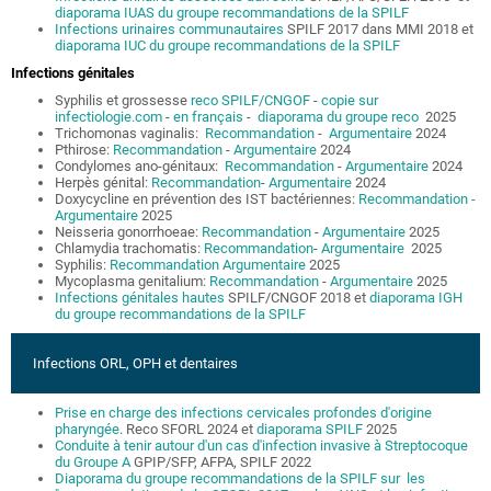
diaporama IUAS du groupe recommandations de la SPILF
Infections urinaires communautaires
SPILF 2017 dans MMI 2018 et
diaporama IUC du groupe recommandations de la SPILF
Infections génitales
Syphilis et grossesse
reco SPILF/CNGOF
-
copie sur
infectiologie.com
-
en français
-
diaporama du groupe reco
2025
Trichomonas vaginalis:
Recommandation
-
Argumentaire
2024
Pthirose:
Recommandation
-
Argumentaire
2024
Condylomes ano-génitaux:
Recommandation
-
Argumentaire
2024
Herpès génital:
Recommandation
-
Argumentaire
2024
Doxycycline en prévention des IST bactériennes:
Recommandation -
Argumentaire
2025
Neisseria gonorrhoeae:
Recommandation
-
Argumentaire
2025
Chlamydia trachomatis:
Recommandation
-
Argumentaire
2025
Syphilis:
Recommandation
Argumentaire
2025
Mycoplasma genitalium:
Recommandation
-
Argumentaire
2025
Infections génitales hautes
SPILF/CNGOF 2018 et
diaporama IGH
du groupe recommandations de la SPILF
Infections ORL, OPH et dentaires
Prise en charge des infections cervicales profondes d'origine
pharyngée
. Reco SFORL 2024 et
diaporama SPILF
2025
Conduite à tenir autour d'un cas d'infection invasive à Streptocoque
du Groupe A
GPIP/SFP, AFPA, SPILF 2022
Diaporama du groupe recommandations
de la SPILF sur les