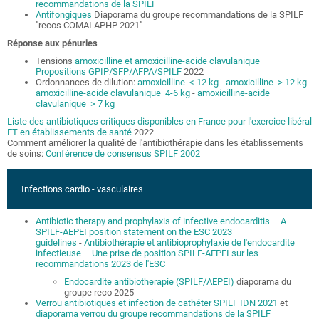
recommandations de la SPILF
Antifongiques
Diaporama
du groupe recommandations de la SPILF
"recos COMAI APHP 2021"
Réponse aux pénuries
Tensions
amoxicilline et amoxicilline-acide clavulanique
Propositions GPIP/SFP/AFPA/SPILF
2022
Ordonnances de dilution:
amoxicilline < 12 kg
-
amoxicilline > 12 kg
-
amoxicilline-acide clavulanique 4-6 kg
-
amoxicilline-acide
clavulanique > 7 kg
Liste des antibiotiques critiques disponibles en France pour l'exercice libéral
ET en établissements de santé
2022
Comment améliorer la qualité de l'antibiothérapie dans les établissements
de soins:
Conférence de consensus SPILF 2002
Infections cardio - vasculaires
Antibiotic therapy and prophylaxis of infective endocarditis – A
SPILF-AEPEI position statement on the ESC 2023
guidelines
-
Antibiothérapie et antibioprophylaxie de l'endocardite
infectieuse – Une prise de position SPILF-AEPEI sur les
recommandations 2023 de l'ESC
Endocardite antibiotherapie (SPILF/AEPEI)
diaporama du
groupe reco 2025
Verrou antibiotiques et infection de cathéter SPILF IDN 2021
et
diaporama verrou du groupe recommandations de la SPILF