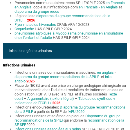
Pneumonies communautaires: recos SPILF/SPLF 2025
en Français
-
en Anglais
copie sur infectiologie.com
en Français
-
en Anglais
et
diaporama du groupe recos
Légionellose
diaporama du groupe recommandations de la
SPILF
2026
Flyer maladies hivernales
CRAtb ARA 10/2023
Coqueluche
HAS-SPILF-GPIP 2024
pneumonies atypiques à Mycoplasma pneumoniae en ambulatoire
chez l'enfant et l'adulte
HAS-SPILF-GPIP 2024
Infections génito-urinaires
Infections urinaires
Infections urinaires communautaires masculines:
en anglais
-
diaporama du groupe recommandations de la SPILF
et
info-
antibio
2026
Place de l'ECBU avant une prise en charge urologique chirurgicale ou
interventionnelle chez l'adulte et modalités de traitement en cas de
colonisation. RBP AFU avec la SPILF et d'autres sociétés
Texte
court
–
Argumentaire (texte intégral)
–
Tableau de synthèse «
indications de l'ECBU »
2026
Infections endo-urétérales:
Diaporama du groupe recommandations
de la SPILF
à partir de la RBP de l'
AFU
2020
Infections urinaires et sclérose en plaques
Diaporama du groupe
recommandations de la SPILF
qui endorse la
recommandation de la
SF SEP
2020
Infections urinaires associées aux soins
SPILF/AFU/SF2H 2015 et