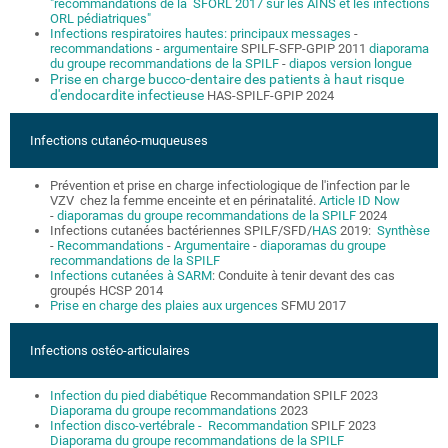
"recommandations de la SFORL 2017 sur les AINS et les infections
ORL pédiatriques"
Infections respiratoires hautes: principaux messages
-
recommandations
-
argumentaire
SPILF-SFP-GPIP 2011
diaporama
du groupe recommandations de la SPILF
-
diapos version longue
Prise en charge bucco-dentaire des patients à haut risque
d'endocardite infectieuse
HAS-SPILF-GPIP 2024
Infections cutanéo-muqueuses
Prévention et prise en charge infectiologique de l'infection par le
VZV chez la femme enceinte et en périnatalité.
Article ID Now
-
diaporamas du groupe recommandations de la SPILF
2024
Infections cutanées bactériennes SPILF/SFD/
HAS
2019:
Synthèse
-
Recommandations
-
Argumentaire
-
diaporamas du groupe
recommandations de la SPILF
Infections cutanées à SARM
: Conduite à tenir devant des cas
groupés HCSP 2014
Prise en charge des plaies aux urgences
SFMU 2017
Infections ostéo-articulaires
Infection du pied diabétique
Recommandation SPILF 2023
Diaporama du groupe recommandations
2023
Infection disco-vertébrale - Recommandation
SPILF 2023
Diaporama du groupe recommandations de la SPILF