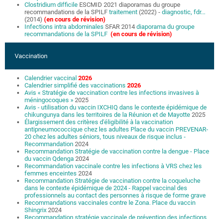
Clostridium difficile
ESCMID 2021 diaporamas du groupe
recommandations de la SPILF
traitement
(2022) -
diagnostic, fdr...
(2014)
(en cours de révision)
Infections intra abdominales
SFAR 2014
diaporama du groupe
recommandations de la SPILF
(en cours de révision)
Vaccination
Calendrier vaccinal
2026
Calendrier simplifié des vaccinations
2026
Avis « Stratégie de vaccination contre les infections invasives à
méningocoques »
2025
Avis - utilisation du vaccin IXCHIQ dans le contexte épidémique de
chikungunya dans les territoires de la Réunion et de Mayotte
2025
Élargissement des critères d'éligibilité à la vaccination
antipneumococcique chez les adultes Place du vaccin PREVENAR-
20 chez les adultes séniors, tous niveaux de risque inclus -
Recommandation
2024
Recommandation Stratégie de vaccination contre la dengue - Place
du vaccin Qdenga
2024
Recommandation vaccinale contre les infections à VRS chez les
femmes enceintes
2024
Recommandation Stratégie de vaccination contre la coqueluche
dans le contexte épidémique de 2024 - Rappel vaccinal des
professionnels au contact des personnes à risque de forme grave
Recommandations vaccinales contre le Zona. Place du vaccin
Shingrix
2024
Recommandation stratégie vaccinale de prévention des infections