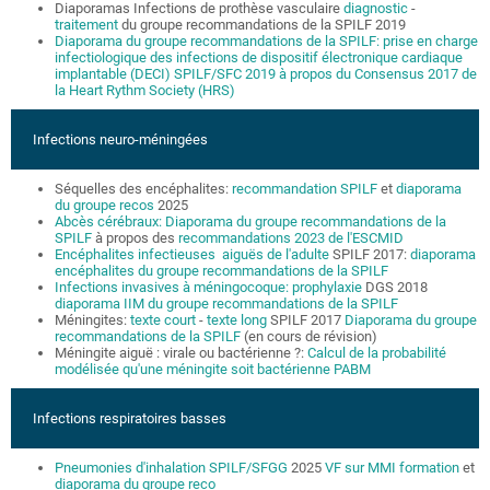
Diaporamas Infections de prothèse vasculaire
diagnostic
-
traitement
du groupe recommandations de la SPILF 2019
Diaporama du groupe recommandations de la SPILF: prise en charge
infectiologique des infections de dispositif électronique cardiaque
implantable (DECI) SPILF/SFC 2019 à propos du Consensus 2017 de
la Heart Rythm Society (HRS)
Infections neuro-méningées
Séquelles des encéphalites:
recommandation SPILF
et
diaporama
du groupe recos
2025
Abcès cérébraux: Diaporama du groupe recommandations de la
SPILF
à propos des
recommandations 2023 de l'ESCMID
Encéphalites infectieuses aiguës de l'adulte
SPILF 2017:
diaporama
encéphalites du groupe recommandations de la SPILF
Infections invasives à méningocoque: prophylaxie
DGS 2018
diaporama IIM du groupe recommandations de la SPILF
Méningites:
texte court
-
texte long
SPILF 2017
Diaporama du groupe
recommandations de la SPILF
(en cours de révision)
Méningite aiguë : virale ou bactérienne ?:
Calcul de la probabilité
modélisée qu'une méningite soit bactérienne PABM
Infections respiratoires basses
Pneumonies d'inhalation SPILF/SFGG
2025
VF sur MMI formation
et
diaporama du groupe reco