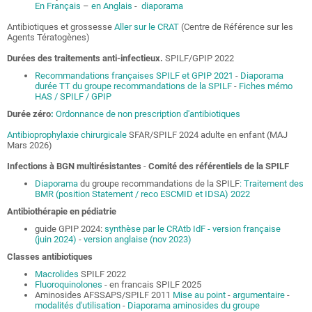
En Français
–
en Anglais
-
diaporama
Antibiotiques et grossesse
Aller sur le CRAT
(Centre de Référence sur les
Agents Tératogènes)
Durées des traitements anti-infectieux.
SPILF/GPIP 2022
Recommandations françaises SPILF et GPIP 2021
-
Diaporama
durée TT du groupe recommandations de la SPILF
-
Fiches mémo
HAS / SPILF / GPIP
Durée zéro
:
Ordonnance de non prescription d'antibiotiques
Antibioprophylaxie chirurgicale
SFAR/SPILF 2024 adulte en enfant (MAJ
Mars 2026)
Infections à BGN multirésistantes
-
Comité des référentiels de la SPILF
Diaporama
du groupe recommandations de la SPILF
: Traitement des
BMR (position Statement / reco ESCMID et IDSA) 2022
Antibiothérapie en pédiatrie
guide GPIP 2024:
synthèse par le CRAtb IdF
- version française
(juin 2024)
-
version anglaise (nov 2023)
Classes antibiotiques
Macrolides
SPILF 2022
Fluoroquinolones
- en francais SPILF 2025
Aminosides AFSSAPS/SPILF 2011
Mise au point
-
argumentaire
-
modalités d'utilisation
-
Diaporama aminosides du groupe