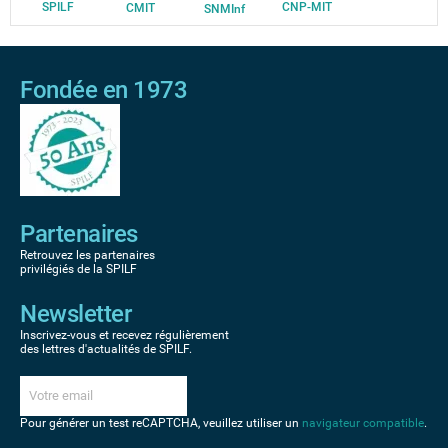
SPILF
CNP-MIT
CMIT
SNMInf
Fondée en 1973
Partenaires
Retrouvez les partenaires
privilégiés de la SPILF
Newsletter
Inscrivez-vous et recevez régulièrement
des lettres d'actualités de SPILF.
Pour générer un test reCAPTCHA, veuillez utiliser un
navigateur compatible
.