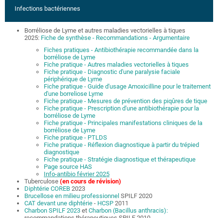
Infections bactériennes
Borréliose de Lyme et autres maladies vectorielles à tiques
2025:
Fiche de synthèse
- Recommandations
- Argumentaire
Fiches pratiques - Antibiothérapie recommandée dans la
borréliose de Lyme
Fiche pratique - Autres maladies vectorielles à tiques
Fiche pratique - Diagnostic d'une paralysie faciale
périphérique de Lyme
Fiche pratique - Guide d'usage Amoxicilline pour le traitement
d'une borreliose Lyme
Fiche pratique - Mesures de prévention des piqûres de tique
Fiche pratique - Prescription d'une antibiothérapie pour la
borréliose de Lyme
Fiche pratique - Principales manifestations cliniques de la
borréliose de Lyme
Fiche pratique - PTLDS
Fiche pratique - Réflexion diagnostique à partir du trépied
diagnostique
Fiche pratique - Stratégie diagnostique et thérapeutique
Page source HAS
Info-antibio février 2025
Tuberculose
(en cours de révision)
Diphtérie COREB
2023
Brucellose en milieu professionnel
SPILF 2020
CAT devant une diphtérie
-
HCSP
2011
Charbon SPILF 2023
et
Charbon (Bacillus anthracis):
recommandations thérapeutiques SPILF 2010