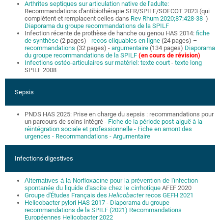
Arthrites septiques sur articulation native de l'adulte:
Recommandations d'antibiothérapie SFR/SPILF/SOFCOT 2023 (qui
complètent et remplacent celles dans
Rev Rhum 2020;87:428-38
)
Diaporama du groupe recommandations de la SPILF
Infection récente de prothèse de hanche ou genou HAS 2014:
fiche
de synthèse
(2 pages) -
recos cliquables en ligne
(24 pages) –
recommandations
(32 pages) -
argumentaire
(134 pages)
Diaporama
du groupe recommandations de la SPILF
(en cours de révision)
Infections ostéo-articulaires sur matériel: texte court
-
texte long
SPILF 2008
Sepsis
PNDS HAS 2025: Prise en charge du sepsis : recommandations pour
un parcours de soins intégré -
Fiche de la période post-aiguë à la
réintégration sociale et professionnelle
- Fiche en amont des
urgences
- Recommandations
- Argumentaire
Infections digestives
Alternatives à la Norfloxacine pour la prévention de l'infection
spontanée du
liquide d'ascite chez le cirrhotique
AFEF 2020
Groupe d'Études Français des
Helicobacter
recos GEFH 2021
Helicobacter pylori HAS 2017
-
Diaporama du groupe
recommandations de la SPILF (2021)
Recommandations
Européennes Helicobacter 2022