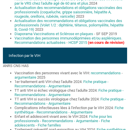
par le VRS chez l'adulte agé de 60 ans et plus.
2024
Actualisation des recommandations et obligations vaccinales des
professionnels (coqueluche, grippe saisonnière, hépatite A,
rougeole, oreillons, rubéole, varicelle)
2023
Actualisation des recommandations et obligations vaccinales des
professionnels (Volet 1/2 : diphtérie, tétanos, poliomyélite, hépatite
B, Covid-19)
2023
Diaporama Vaccinations et Sclérose en plaques
- SF SEP 2019
Vaccination des personnes immunodéprimées et/ou aspléniques.
Recommandations actualisées
-
HCSP 2015
(en cours de révision)
Infection par le VIH
ANRS CNS HAS
Vaccination des personnes vivant avec le VIH:
recommandations
-
argumentaire
2025
1er traitement anti VIH chez l'adulte 2024:
Fiche pratique
-
Recommandations
- Argumentaire
TT anti VIH si échec virologique chez l'adulte 2024:
Fiche pratique
-
Recommandations
- Argumentaire
TT anti VIH si succès virologique chez l'adulte 2024:
Fiche pratique
-
Recommandations
- Argumentaire
Complications infectieuses lées à l'infection par le VIH 2024:
Fiche
synthétique
- Recommandations
- Argumentaire
Enfant et adolescent vivant avec le VIH 2024:
Fiche pour les
professionnels
-
Recommandations
- Argumentaire
-
Fiche
adolescents
-
Fiche familles
Traitement préventif post-exposition au VIH 2024:
Fiche synthétique